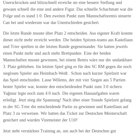
Unerschrocken und blitzschnell erreiche sie eine bessere Stellung und
gewann schnell die eine und andere Figur. Das schnelle Schachmatt war die
Folge und es stand 1:0. Den zweiten Punkt zum Mannschaftsremis steuerte
Can bei und wiederum war das Unentschieden gesichert.
Die letzte Runde musste über Platz 2 entscheiden. Aus eigener Kraft konnte
dieser nicht mehr erreicht werden. Die beiden Spitzen-teams aus Kastellaun
und Trier spielten in der letzten Runde gegeneinander. Sie hatten jeweils
einen Punkt mehr und auch mehr Brettpunkte. Eine der beiden
Mannschaften musste gewinnen, bei einem Remis wäre nur der undankbare
3. Platz geblieben. Im letzten Spiel ging es für den SC RM gegen die noch
sieglosen Spieler aus Heimbach-Weiß. Schon nach kurzer Spielzeit war
das Spiel entschieden. Lasse Willems, der mit vier Siegen aus 5 Partien
bester Spieler war, konnte den entscheidenden Punkt zum 3:0 sichern.
Yağmur legte noch zum 4:0 nach. Die eigenen Hausaufgaben waren
erledigt. Jetzt stieg die Spannung! Nach über einer Stunde Spielzeit gelang
es der SG Trier die entscheidende Partie zu gewinnen und Kastellaun auf
Platz 3 zu verweisen. Wir hatten das Ticket zur Deutschen Meisterschaft
gesichert und wurden Vizemeister der U10!
Jetzt steht verstärktes Training an, um auch bei der Deutschen gut