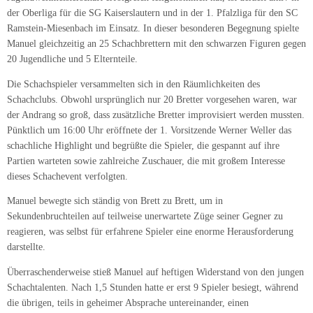
der Oberliga für die SG Kaiserslautern und in der 1. Pfalzliga für den SC
Ramstein-Miesenbach im Einsatz. In dieser besonderen Begegnung spielte
Manuel gleichzeitig an 25 Schachbrettern mit den schwarzen Figuren gegen
20 Jugendliche und 5 Elternteile.
Die Schachspieler versammelten sich in den Räumlichkeiten des
Schachclubs. Obwohl ursprünglich nur 20 Bretter vorgesehen waren, war
der Andrang so groß, dass zusätzliche Bretter improvisiert werden mussten.
Pünktlich um 16:00 Uhr eröffnete der 1. Vorsitzende Werner Weller das
schachliche Highlight und begrüßte die Spieler, die gespannt auf ihre
Partien warteten sowie zahlreiche Zuschauer, die mit großem Interesse
dieses Schachevent verfolgten.
Manuel bewegte sich ständig von Brett zu Brett, um in
Sekundenbruchteilen auf teilweise unerwartete Züge seiner Gegner zu
reagieren, was selbst für erfahrene Spieler eine enorme Herausforderung
darstellte.
Überraschenderweise stieß Manuel auf heftigen Widerstand von den jungen
Schachtalenten. Nach 1,5 Stunden hatte er erst 9 Spieler besiegt, während
die übrigen, teils in geheimer Absprache untereinander, einen