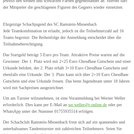
jeweils den weißen und schwarzen Farben gegeneinander an. Hierbei darf
der Mitspieler die geschlagenen Figuren des Gegners wieder einsetzten.
Ehrgeizige Schachjugend des SC Ramstein-Miesenbach
Jede Teamkombination ist erlaubt, jedoch ist die Teilnehmerzahl auf 16
Teams begrenzt. Die Reihenfolge der Anmeldung entscheidet über die
Teilnahmeberechtigung.
Das Startgeld beträgt 5 Euro pro Team. Attraktive Preise warten auf die
Gewinner: Der 1. Platz wird mit 2×25 Euro ChessBase Gutschein und einer
Urkunde belohnt, der 2. Platz erhält 3×10 Euro ChessBase Gutschein und
ebenfalls eine Urkunde. Der 3. Platz kann sich über 2×10 Euro ChessBase
Gutschein und eine Urkunde freuen. Das beste Jugendteam unter 18 Jahren
wird mit Sachpreisen ausgezeichnet.
Um am Turnier teilzunehmen, ist eine Voranmeldung bei Werner Weller
erforderlich. Dies kann per E-Mail an
we.weller@t-online.de
oder per
WhatsApp unter der Nummer 01755935514 erfolgen.
Der Schachclub Ramstein-Miesenbach freut sich auf ein spannendes und
unterhaltsames Tandemturnier mit zahlreichen Teilnehmern. Seien Sie