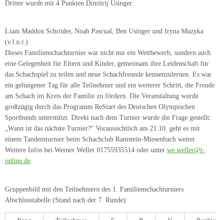
Dritter wurde mit 4 Punkten Dimitrij Usinger.
Liam Maddox Schröder, Noah Pascual, Ben Usinger und Iryna Muzyka
(v.l.n.r.)
Dieses Familienschachturnier war nicht nur ein Wettbewerb, sondern auch
eine Gelegenheit für Eltern und Kinder, gemeinsam ihre Leidenschaft für
das Schachspiel zu teilen und neue Schachfreunde kennenzulernen. Es war
ein gelungener Tag für alle Teilnehmer und ein weiterer Schritt, die Freude
am Schach im Kreis der Familie zu fördern. Die Veranstaltung wurde
großzügig durch das Programm ReStart des Deutschen Olympischen
Sportbunds unterstützt. Direkt nach dem Turnier wurde die Frage gestellt:
„Wann ist das nächste Turnier?“ Voraussichtlich am 21.10. geht es mit
einem Tandemturnier beim Schachclub Ramstein-Miesenbach weiter.
Weitere Infos bei Werner Weller 01755935514 oder unter
we.weller@t-
online.de
.
Gruppenbild mit den Teilnehmern des 1. Familienschachturniers
Abschlusstabelle (Stand nach der 7. Runde):