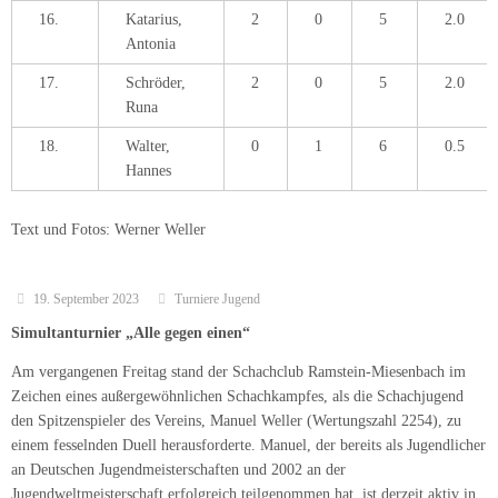
16.
Katarius,
2
0
5
2.0
Antonia
17.
Schröder,
2
0
5
2.0
Runa
18.
Walter,
0
1
6
0.5
Hannes
Text und Fotos: Werner Weller
19. September 2023
Turniere Jugend
Simultanturnier „Alle gegen einen“
Am vergangenen Freitag stand der Schachclub Ramstein-Miesenbach im
Zeichen eines außergewöhnlichen Schachkampfes, als die Schachjugend
den Spitzenspieler des Vereins, Manuel Weller (Wertungszahl 2254), zu
einem fesselnden Duell herausforderte. Manuel, der bereits als Jugendlicher
an Deutschen Jugendmeisterschaften und 2002 an der
Jugendweltmeisterschaft erfolgreich teilgenommen hat, ist derzeit aktiv in