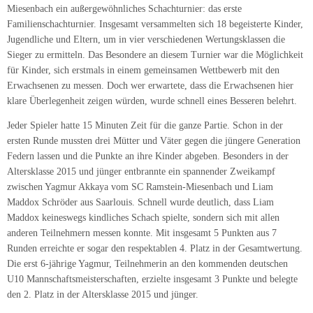
Miesenbach ein außergewöhnliches Schachturnier: das erste
Familienschachturnier. Insgesamt versammelten sich 18 begeisterte Kinder,
Jugendliche und Eltern, um in vier verschiedenen Wertungsklassen die
Sieger zu ermitteln. Das Besondere an diesem Turnier war die Möglichkeit
für Kinder, sich erstmals in einem gemeinsamen Wettbewerb mit den
Erwachsenen zu messen. Doch wer erwartete, dass die Erwachsenen hier
klare Überlegenheit zeigen würden, wurde schnell eines Besseren belehrt.
Jeder Spieler hatte 15 Minuten Zeit für die ganze Partie. Schon in der
ersten Runde mussten drei Mütter und Väter gegen die jüngere Generation
Federn lassen und die Punkte an ihre Kinder abgeben. Besonders in der
Altersklasse 2015 und jünger entbrannte ein spannender Zweikampf
zwischen Yagmur Akkaya vom SC Ramstein-Miesenbach und Liam
Maddox Schröder aus Saarlouis. Schnell wurde deutlich, dass Liam
Maddox keineswegs kindliches Schach spielte, sondern sich mit allen
anderen Teilnehmern messen konnte. Mit insgesamt 5 Punkten aus 7
Runden erreichte er sogar den respektablen 4. Platz in der Gesamtwertung.
Die erst 6-jährige Yagmur, Teilnehmerin an den kommenden deutschen
U10 Mannschaftsmeisterschaften, erzielte insgesamt 3 Punkte und belegte
den 2. Platz in der Altersklasse 2015 und jünger.