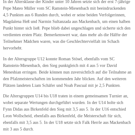
In der Altersklasse der Kinder unter 10 Jahren setzte sich der erst 7-jährige
Pepe Mateo Müller vom SC Ramstein-Miesenbach mit beeindruckenden
4,5 Punkten aus 6 Runden durch, wobei er seine beiden Verfolgerinnen,
Magdalena Heß und Narmin Sultanzada aus Mackenbach, um einen halben
Punkt hinter sich ließ. Pepe blieb dabei ungeschlagen und sicherte sich den
verdienten ersten Platz. Bemerkenswert war, dass mehr als die Hälfte der
Teilnehmer Mädchen waren, was die Geschlechtervielfalt im Schach
hervorhebt.
In der Altersgruppe U12 konnte Roman Stösel, ebenfalls vom SC
Ramstein-Miesenbach, den Sieg punktgleich mit 4 aus 5 vor David
Meneshian erringen. Beide können nun zuversichtlich auf die Teilnahme an
den Pfalzmeisterschaften im kommenden Jahr blicken. Auf den weiteren
Plätzen landeten Liam Schäfer und Noah Pascual mit je 2,5 Punkten.
Die Altersgruppen U14 bis U18 traten in einem gemeinsamen Turnier an,
wobei separate Wertungen durchgeführt wurden. In der U14 holte sich
Fynn Didas aus Birkenfeld den Sieg mit 3,5 aus 5. In der U16 entschied
Leon Wollscheid, ebenfalls aus Birkenfeld, die Meisterschaft für sich,
ebenfalls mit 3,5 aus 5. In der U18 setzte sich Falk Herrle aus Mackenbach
mit 3 aus 5 durch.