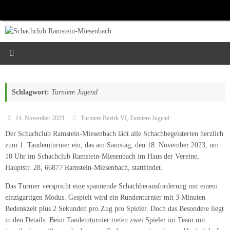
Zum
Inhalt
springen
Schlagwort:
Turniere Jugend
14. November 2023
Turniere Bezirk VI
,
Turniere Jugend
Der Schachclub Ramstein-Miesenbach lädt alle Schachbegeisterten herzlich
zum 1. Tandemturnier ein, das am Samstag, den 18. November 2023, um
10 Uhr im Schachclub Ramstein-Miesenbach im Haus der Vereine,
Hauptstr. 28, 66877 Ramstein-Miesenbach, stattfindet.
Das Turnier verspricht eine spannende Schachherausforderung mit einem
einzigartigen Modus. Gespielt wird ein Rundenturnier mit 3 Minuten
Bedenkzeit plus 2 Sekunden pro Zug pro Spieler. Doch das Besondere liegt
in den Details: Beim Tandemturnier treten zwei Spieler im Team mit