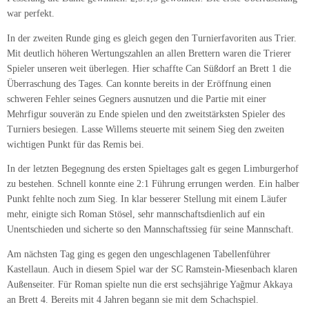
war perfekt.
In der zweiten Runde ging es gleich gegen den Turnierfavoriten aus Trier.
Mit deutlich höheren Wertungszahlen an allen Brettern waren die Trierer
Spieler unseren weit überlegen. Hier schaffte Can Süßdorf an Brett 1 die
Überraschung des Tages. Can konnte bereits in der Eröffnung einen
schweren Fehler seines Gegners ausnutzen und die Partie mit einer
Mehrfigur souverän zu Ende spielen und den zweitstärksten Spieler des
Turniers besiegen. Lasse Willems steuerte mit seinem Sieg den zweiten
wichtigen Punkt für das Remis bei.
In der letzten Begegnung des ersten Spieltages galt es gegen Limburgerhof
zu bestehen. Schnell konnte eine 2:1 Führung errungen werden. Ein halber
Punkt fehlte noch zum Sieg. In klar besserer Stellung mit einem Läufer
mehr, einigte sich Roman Stösel, sehr mannschaftsdienlich auf ein
Unentschieden und sicherte so den Mannschaftssieg für seine Mannschaft.
Am nächsten Tag ging es gegen den ungeschlagenen Tabellenführer
Kastellaun. Auch in diesem Spiel war der SC Ramstein-Miesenbach klaren
Außenseiter. Für Roman spielte nun die erst sechsjährige Yağmur Akkaya
an Brett 4. Bereits mit 4 Jahren begann sie mit dem Schachspiel.