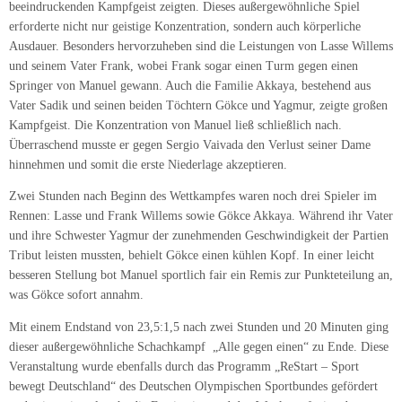
beeindruckenden Kampfgeist zeigten. Dieses außergewöhnliche Spiel
erforderte nicht nur geistige Konzentration, sondern auch körperliche
Ausdauer. Besonders hervorzuheben sind die Leistungen von Lasse Willems
und seinem Vater Frank, wobei Frank sogar einen Turm gegen einen
Springer von Manuel gewann. Auch die Familie Akkaya, bestehend aus
Vater Sadik und seinen beiden Töchtern Gökce und Yagmur, zeigte großen
Kampfgeist. Die Konzentration von Manuel ließ schließlich nach.
Überraschend musste er gegen Sergio Vaivada den Verlust seiner Dame
hinnehmen und somit die erste Niederlage akzeptieren.
Zwei Stunden nach Beginn des Wettkampfes waren noch drei Spieler im
Rennen: Lasse und Frank Willems sowie Gökce Akkaya. Während ihr Vater
und ihre Schwester Yagmur der zunehmenden Geschwindigkeit der Partien
Tribut leisten mussten, behielt Gökce einen kühlen Kopf. In einer leicht
besseren Stellung bot Manuel sportlich fair ein Remis zur Punkteteilung an,
was Gökce sofort annahm.
Mit einem Endstand von 23,5:1,5 nach zwei Stunden und 20 Minuten ging
dieser außergewöhnliche Schachkampf „Alle gegen einen“ zu Ende. Diese
Veranstaltung wurde ebenfalls durch das Programm „ReStart – Sport
bewegt Deutschland“ des Deutschen Olympischen Sportbundes gefördert