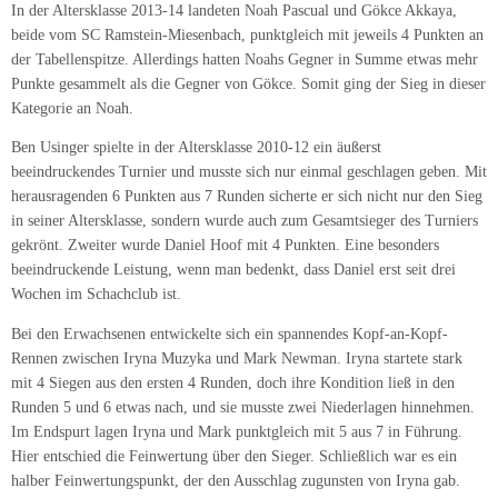
In der Altersklasse 2013-14 landeten Noah Pascual und Gökce Akkaya,
beide vom SC Ramstein-Miesenbach, punktgleich mit jeweils 4 Punkten an
der Tabellenspitze. Allerdings hatten Noahs Gegner in Summe etwas mehr
Punkte gesammelt als die Gegner von Gökce. Somit ging der Sieg in dieser
Kategorie an Noah.
Ben Usinger spielte in der Altersklasse 2010-12 ein äußerst
beeindruckendes Turnier und musste sich nur einmal geschlagen geben. Mit
herausragenden 6 Punkten aus 7 Runden sicherte er sich nicht nur den Sieg
in seiner Altersklasse, sondern wurde auch zum Gesamtsieger des Turniers
gekrönt. Zweiter wurde Daniel Hoof mit 4 Punkten. Eine besonders
beeindruckende Leistung, wenn man bedenkt, dass Daniel erst seit drei
Wochen im Schachclub ist.
Bei den Erwachsenen entwickelte sich ein spannendes Kopf-an-Kopf-
Rennen zwischen Iryna Muzyka und Mark Newman. Iryna startete stark
mit 4 Siegen aus den ersten 4 Runden, doch ihre Kondition ließ in den
Runden 5 und 6 etwas nach, und sie musste zwei Niederlagen hinnehmen.
Im Endspurt lagen Iryna und Mark punktgleich mit 5 aus 7 in Führung.
Hier entschied die Feinwertung über den Sieger. Schließlich war es ein
halber Feinwertungspunkt, der den Ausschlag zugunsten von Iryna gab.