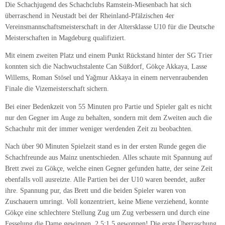
Die Schachjugend des Schachclubs Ramstein-Miesenbach hat sich
überraschend in Neustadt bei der Rheinland-Pfälzischen 4er
Vereinsmannschaftsmeisterschaft in der Altersklasse U10 für die Deutsche
Meisterschaften in Magdeburg qualifiziert.
Mit einem zweiten Platz und einem Punkt Rückstand hinter der SG Trier
konnten sich die Nachwuchstalente Can Süßdorf, Gökçe Akkaya, Lasse
Willems, Roman Stösel und Yağmur Akkaya in einem nervenraubenden
Finale die Vizemeisterschaft sichern.
Bei einer Bedenkzeit von 55 Minuten pro Partie und Spieler galt es nicht
nur den Gegner im Auge zu behalten, sondern mit dem Zweiten auch die
Schachuhr mit der immer weniger werdenden Zeit zu beobachten.
Nach über 90 Minuten Spielzeit stand es in der ersten Runde gegen die
Schachfreunde aus Mainz unentschieden. Alles schaute mit Spannung auf
Brett zwei zu Gökçe, welche einen Gegner gefunden hatte, der seine Zeit
ebenfalls voll ausreizte. Alle Partien bei der U10 waren beendet, außer
ihre. Spannung pur, das Brett und die beiden Spieler waren von
Zuschauern umringt. Voll konzentriert, keine Miene verziehend, konnte
Gökçe eine schlechtere Stellung Zug um Zug verbessern und durch eine
Fesselung die Dame gewinnen. 2,5:1,5 gewonnen! Die erste Überraschung