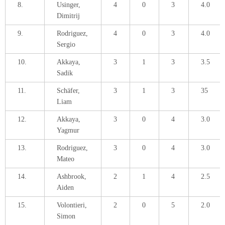
8.
Usinger,
4
0
3
4.0
Dimitrij
9.
Rodriguez,
4
0
3
4.0
Sergio
10.
Akkaya,
3
1
3
3.5
Sadik
11.
Schäfer,
3
1
3
35
Liam
12.
Akkaya,
3
0
4
3.0
Yagmur
13.
Rodriguez,
3
0
4
3.0
Mateo
14.
Ashbrook,
2
1
4
2.5
Aiden
15.
Volontieri,
2
0
5
2.0
Simon