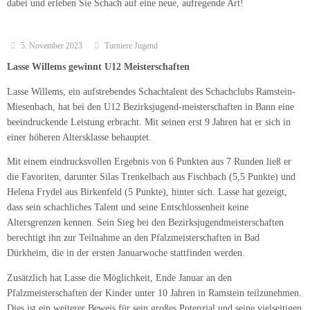
dabei und erleben Sie Schach auf eine neue, aufregende Art!
5. November 2023
Turniere Jugend
Lasse Willems gewinnt U12 Meisterschaften
Lasse Willems, ein aufstrebendes Schachtalent des Schachclubs Ramstein-
Miesenbach, hat bei den U12 Bezirksjugend-meisterschaften in Bann eine
beeindruckende Leistung erbracht. Mit seinen erst 9 Jahren hat er sich in
einer höheren Altersklasse behauptet.
Mit einem eindrucksvollen Ergebnis von 6 Punkten aus 7 Runden ließ er
die Favoriten, darunter Silas Trenkelbach aus Fischbach (5,5 Punkte) und
Helena Frydel aus Birkenfeld (5 Punkte), hinter sich. Lasse hat gezeigt,
dass sein schachliches Talent und seine Entschlossenheit keine
Altersgrenzen kennen. Sein Sieg bei den Bezirksjugendmeisterschaften
berechtigt ihn zur Teilnahme an den Pfalzmeisterschaften in Bad
Dürkheim, die in der ersten Januarwoche stattfinden werden.
Zusätzlich hat Lasse die Möglichkeit, Ende Januar an den
Pfalzmeisterschaften der Kinder unter 10 Jahren in Ramstein teilzunehmen.
Dies ist ein weiterer Beweis für sein großes Potenzial und seine vielseitigen