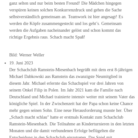
ganz selten und nur beim besten Freund! Die Mädchen hingegen
verspüren keinen solchen Konkurrenzdruck und gehen die Sache
selbstverständlich gemeinsam an. Teamwork ist hier angesagt! Es
werden die Köpfe zusammengesteckt und los geht’s. Gemeinsam
werden die Aufgaben nacheinander gelöst und schon kommt das
richtige Ergebnis raus. Schach macht Spaß!
Bild: Werner Weller
19. Juni 2023
Der Schachclub Ramstein-Miesenbach begrüßt mit dem erst 8-jährigen
Michael Dabkowski aus Ramstein das zwanzigste Neumitglied in
diesem Jahr. Michael erlernte das Schachspiel vor drei Jahren von
seinem Onkel Filip in Polen. Im Jahr 2021 kam die Familie nach
Deutschland und Michael trainierte intensiv weiter mit seinem Vater das
königliche Spiel. In der Zwischenzeit hat der Papa schon keine Chance
mehr gegen seinen Sohn. Eine neue Herausforderung musste her. Über
„Schach macht schlau“ hatte er erstmals Kontakt zum Schachclub
Ramstein-Miesenbach. Die Teilnahme an Kinderturnieren in den letzten
Monaten und die damit verbundenen Erfolge beflügelten die
Entscheidung in den Schachclub einzutreten. Das Spiel mit