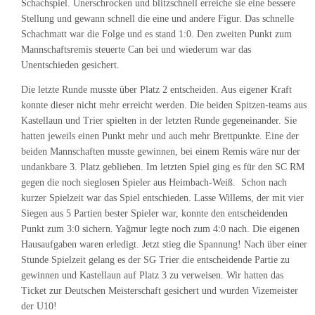
Schachspiel. Unerschrocken und blitzschnell erreiche sie eine bessere
Stellung und gewann schnell die eine und andere Figur. Das schnelle
Schachmatt war die Folge und es stand 1:0. Den zweiten Punkt zum
Mannschaftsremis steuerte Can bei und wiederum war das
Unentschieden gesichert.
Die letzte Runde musste über Platz 2 entscheiden. Aus eigener Kraft
konnte dieser nicht mehr erreicht werden. Die beiden Spitzen-teams aus
Kastellaun und Trier spielten in der letzten Runde gegeneinander. Sie
hatten jeweils einen Punkt mehr und auch mehr Brettpunkte. Eine der
beiden Mannschaften musste gewinnen, bei einem Remis wäre nur der
undankbare 3. Platz geblieben. Im letzten Spiel ging es für den SC RM
gegen die noch sieglosen Spieler aus Heimbach-Weiß. Schon nach
kurzer Spielzeit war das Spiel entschieden. Lasse Willems, der mit vier
Siegen aus 5 Partien bester Spieler war, konnte den entscheidenden
Punkt zum 3:0 sichern. Yağmur legte noch zum 4:0 nach. Die eigenen
Hausaufgaben waren erledigt. Jetzt stieg die Spannung! Nach über einer
Stunde Spielzeit gelang es der SG Trier die entscheidende Partie zu
gewinnen und Kastellaun auf Platz 3 zu verweisen. Wir hatten das
Ticket zur Deutschen Meisterschaft gesichert und wurden Vizemeister
der U10!