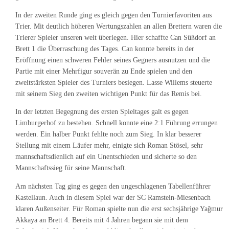
In der zweiten Runde ging es gleich gegen den Turnierfavoriten aus
Trier. Mit deutlich höheren Wertungszahlen an allen Brettern waren die
Trierer Spieler unseren weit überlegen. Hier schaffte Can Süßdorf an
Brett 1 die Überraschung des Tages. Can konnte bereits in der
Eröffnung einen schweren Fehler seines Gegners ausnutzen und die
Partie mit einer Mehrfigur souverän zu Ende spielen und den
zweitstärksten Spieler des Turniers besiegen. Lasse Willems steuerte
mit seinem Sieg den zweiten wichtigen Punkt für das Remis bei.
In der letzten Begegnung des ersten Spieltages galt es gegen
Limburgerhof zu bestehen. Schnell konnte eine 2:1 Führung errungen
werden. Ein halber Punkt fehlte noch zum Sieg. In klar besserer
Stellung mit einem Läufer mehr, einigte sich Roman Stösel, sehr
mannschaftsdienlich auf ein Unentschieden und sicherte so den
Mannschaftssieg für seine Mannschaft.
Am nächsten Tag ging es gegen den ungeschlagenen Tabellenführer
Kastellaun. Auch in diesem Spiel war der SC Ramstein-Miesenbach
klaren Außenseiter. Für Roman spielte nun die erst sechsjährige Yağmur
Akkaya an Brett 4. Bereits mit 4 Jahren begann sie mit dem