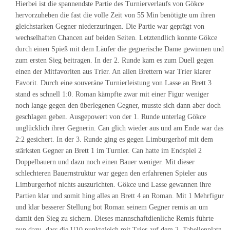
Hierbei ist die spannendste Partie des Turnierverlaufs von Gökce
hervorzuheben die fast die volle Zeit von 55 Min benötigte um ihren
gleichstarken Gegner niederzuringen. Die Partie war geprägt von
wechselhaften Chancen auf beiden Seiten. Letztendlich konnte Gökce
durch einen Spieß mit dem Läufer die gegnerische Dame gewinnen und
zum ersten Sieg beitragen. In der 2. Runde kam es zum Duell gegen
einen der Mitfavoriten aus Trier. An allen Brettern war Trier klarer
Favorit. Durch eine souveräne Turnierleistung von Lasse an Brett 3
stand es schnell 1:0. Roman kämpfte zwar mit einer Figur weniger
noch lange gegen den überlegenen Gegner, musste sich dann aber doch
geschlagen geben. Ausgepowert von der 1. Runde unterlag Gökce
unglücklich ihrer Gegnerin. Can glich wieder aus und am Ende war das
2:2 gesichert. In der 3. Runde ging es gegen Limburgerhof mit dem
stärksten Gegner an Brett 1 im Turnier. Can hatte im Endspiel 2
Doppelbauern und dazu noch einen Bauer weniger. Mit dieser
schlechteren Bauernstruktur war gegen den erfahrenen Spieler aus
Limburgerhof nichts auszurichten. Gökce und Lasse gewannen ihre
Partien klar und somit hing alles an Brett 4 an Roman. Mit 1 Mehrfigur
und klar besserer Stellung bot Roman seinem Gegner remis an um
damit den Sieg zu sichern. Dieses mannschaftdienliche Remis führte
nun dazu, dass die U10 punktgleich mit Trier auf dem 2. Tabellenplatz