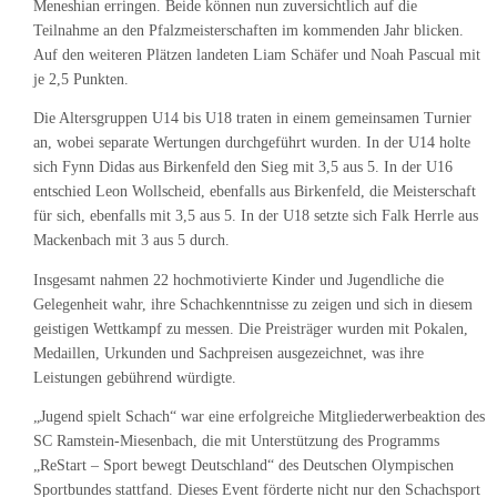
Meneshian erringen. Beide können nun zuversichtlich auf die
Teilnahme an den Pfalzmeisterschaften im kommenden Jahr blicken.
Auf den weiteren Plätzen landeten Liam Schäfer und Noah Pascual mit
je 2,5 Punkten.
Die Altersgruppen U14 bis U18 traten in einem gemeinsamen Turnier
an, wobei separate Wertungen durchgeführt wurden. In der U14 holte
sich Fynn Didas aus Birkenfeld den Sieg mit 3,5 aus 5. In der U16
entschied Leon Wollscheid, ebenfalls aus Birkenfeld, die Meisterschaft
für sich, ebenfalls mit 3,5 aus 5. In der U18 setzte sich Falk Herrle aus
Mackenbach mit 3 aus 5 durch.
Insgesamt nahmen 22 hochmotivierte Kinder und Jugendliche die
Gelegenheit wahr, ihre Schachkenntnisse zu zeigen und sich in diesem
geistigen Wettkampf zu messen. Die Preisträger wurden mit Pokalen,
Medaillen, Urkunden und Sachpreisen ausgezeichnet, was ihre
Leistungen gebührend würdigte.
„Jugend spielt Schach“ war eine erfolgreiche Mitgliederwerbeaktion des
SC Ramstein-Miesenbach, die mit Unterstützung des Programms
„ReStart – Sport bewegt Deutschland“ des Deutschen Olympischen
Sportbundes stattfand. Dieses Event förderte nicht nur den Schachsport