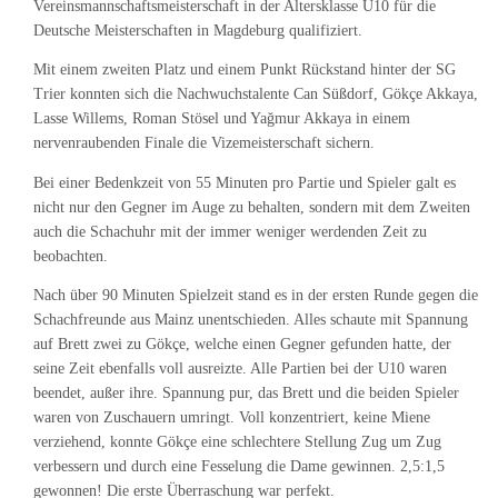
Vereinsmannschaftsmeisterschaft in der Altersklasse U10 für die
Deutsche Meisterschaften in Magdeburg qualifiziert.
Mit einem zweiten Platz und einem Punkt Rückstand hinter der SG
Trier konnten sich die Nachwuchstalente Can Süßdorf, Gökçe Akkaya,
Lasse Willems, Roman Stösel und Yağmur Akkaya in einem
nervenraubenden Finale die Vizemeisterschaft sichern.
Bei einer Bedenkzeit von 55 Minuten pro Partie und Spieler galt es
nicht nur den Gegner im Auge zu behalten, sondern mit dem Zweiten
auch die Schachuhr mit der immer weniger werdenden Zeit zu
beobachten.
Nach über 90 Minuten Spielzeit stand es in der ersten Runde gegen die
Schachfreunde aus Mainz unentschieden. Alles schaute mit Spannung
auf Brett zwei zu Gökçe, welche einen Gegner gefunden hatte, der
seine Zeit ebenfalls voll ausreizte. Alle Partien bei der U10 waren
beendet, außer ihre. Spannung pur, das Brett und die beiden Spieler
waren von Zuschauern umringt. Voll konzentriert, keine Miene
verziehend, konnte Gökçe eine schlechtere Stellung Zug um Zug
verbessern und durch eine Fesselung die Dame gewinnen. 2,5:1,5
gewonnen! Die erste Überraschung war perfekt.