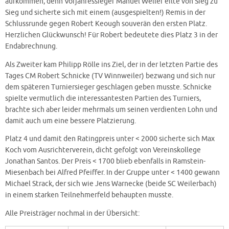
aufkommen, denn Vorjahressieger Manuel Weller eilte von Sieg zu
Sieg und sicherte sich mit einem (ausgespielten!) Remis in der
Schlussrunde gegen Robert Keough souverän den ersten Platz.
Herzlichen Glückwunsch! Für Robert bedeutete dies Platz 3 in der
Endabrechnung.
Als Zweiter kam Philipp Rölle ins Ziel, der in der letzten Partie des
Tages CM Robert Schnicke (TV Winnweiler) bezwang und sich nur
dem späteren Turniersieger geschlagen geben musste. Schnicke
spielte vermutlich die interessantesten Partien des Turniers,
brachte sich aber leider mehrmals um seinen verdienten Lohn und
damit auch um eine bessere Platzierung.
Platz 4 und damit den Ratingpreis unter < 2000 sicherte sich Max
Koch vom Ausrichterverein, dicht gefolgt von Vereinskollege
Jonathan Santos. Der Preis < 1700 blieb ebenfalls in Ramstein-
Miesenbach bei Alfred Pfeiffer. In der Gruppe unter < 1400 gewann
Michael Strack, der sich wie Jens Warnecke (beide SC Weilerbach)
in einem starken Teilnehmerfeld behaupten musste.
Alle Preisträger nochmal in der Übersicht: