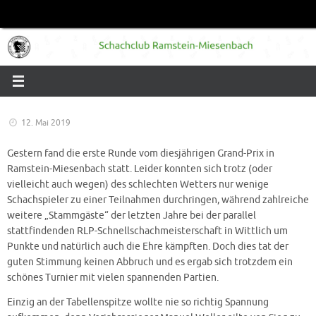
Zum
Inhalt
springen
12. Mai 2019
Gestern fand die erste Runde vom diesjährigen Grand-Prix in
Ramstein-Miesenbach statt. Leider konnten sich trotz (oder
vielleicht auch wegen) des schlechten Wetters nur wenige
Schachspieler zu einer Teilnahmen durchringen, während zahlreiche
weitere „Stammgäste“ der letzten Jahre bei der parallel
stattfindenden RLP-Schnellschachmeisterschaft in Wittlich um
Punkte und natürlich auch die Ehre kämpften. Doch dies tat der
guten Stimmung keinen Abbruch und es ergab sich trotzdem ein
schönes Turnier mit vielen spannenden Partien.
Einzig an der Tabellenspitze wollte nie so richtig Spannung