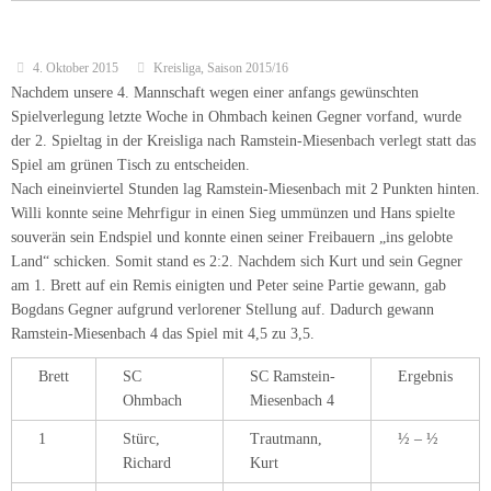
Ramstein-Miesenbach 4 das Spiel mit 4,5 zu 3,5.
Brett
SC
SC Ramstein-
Ergebnis
Ohmbach
Miesenbach 4
1
Stürc,
Trautmann,
½ – ½
Richard
Kurt
2
Ohliger,
Zwarts,
1 – 0
Götz
Johannes
3
Stephan,
Koschella,
0 – 1
Kai
Peter
4
Moritz,
Berejnoi,
0 – 1
Norbert
Bogdan
5
Lensch,
Pletsch,
1 – 0
Peter
Katharina
6
Kirschstein,
Süßdorf, Hans
0 – 1
Frank