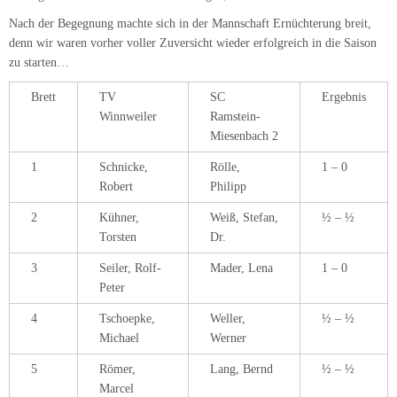
3
Seiler, Rolf-
Mader, Lena
1 – 0
Peter
4
Tschoepke,
Weller,
½ – ½
Michael
Werner
5
Römer,
Lang, Bernd
½ – ½
Marcel
6
Conrad,
Müller,
½ – ½
Klaus
Armin
7
Dreisigacker,
Meier, Joch
0 – 1
Wolfgang
8
Topp,
Frei, Horst
1 – 0
Bernhard
Weitere Beiträge