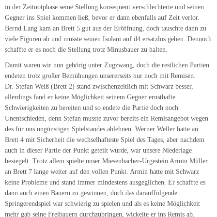
auch in dieser Partie der Punkt geteilt wurde, war unsere Niederlage
besiegelt. Trotz allem spielte unser Miesenbacher-Urgestein Armin Müller
an Brett 7 lange weiter auf den vollen Punkt. Armin hatte mit Schwarz
keine Probleme und stand immer mindestens ausgeglichen. Er schaffte es
dann auch einen Bauern zu gewinnen, doch das darauffolgende
Springerendspiel war schwierig zu spielen und als es keine Möglichkeit
mehr gab seine Freibauern durchzubringen, wickelte er ins Remis ab.
Nach der Begegnung machte sich in der Mannschaft Ernüchterung breit,
denn wir waren vorher voller Zuversicht wieder erfolgreich in die Saison
zu starten…
Brett
TV
SC
Ergebnis
Winnweiler
Ramstein-
Miesenbach 2
1
Schnicke,
Rölle,
1 – 0
Robert
Philipp
2
Kühner,
Weiß, Stefan,
½ – ½
Torsten
Dr.