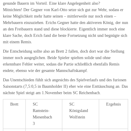
Saisonstarts (7,5:0,5 in Baumholder II) eher wie eine Enttäuschung an. Das
nächste Spiel steigt am 1.November beim SC Reichenbach.
Brett
SC
SC
Ergebnis
Ramstein-
Königsland
Miesenbach
Wolfstein
3
1
Agne,
Lauer,
0 – 1;
Günther
Marius
2
Pfeiffer,
Fries, Rainer
½ – ½
Alfred
3
Wolter, Karl-
Lauer,
½ – ½
Otto
Manfred
4
Nasshan,
Lauer,
1 – 0
Erich
Steffen
5
Agne,
Kissel, Uwe
0 – 1
Michelle