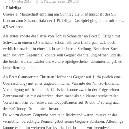
Verteidigung mit frühem b6. Christian konnte zwar in der Folge seinen
Zentrumeinfluss mit e4 stärken, doch mehr als ein kleiner struktureller
Vorteil in Form von schwarzen Doppelbauern auf f6 und f7 sprang nach
der Eröffnung für ihn nicht heraus.
Da wir zu diesem Zeitpunkt bereits in Rückstand waren, musste er das
vermutlich berechtigte Remisangebot seines Gegners ablehnen. Allerdings
konnte er ihn im weiteren Partieverlauf nicht mehr vor irgendwelche
ernsthaften Probleme stellen und so wurde der Punkt in einem völlig
ausgeglichenem Bauernendspiel schließlich doch noch geteilt.
Obwohl unser Schachfreund Maurice bei der Abtauschvariante der
französischen Verteidigung am liebsten die „Eröffnungspolizei“ rufen
würde, wenn er die schwarzen Steine führt, lenkte er heute mit Weiß in
diese ein, nachdem sein Gegner an Brett 2 die theorielastige Winawer-
Variante angedroht hatte.
Maurice gelang es den schwarzfeldrigen Läufer seines Gegners völlig aus
dem Spiel zu nehmen und so hatte er quasi einen Springer als Mehrfigur.
Die schwarze Stellung blieb allerdings kompakt und da er bei knapper
Bedenkzeit kein Durchkommen fand, begnügte er sich mit einem
Unentschieden.