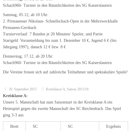
20. September 2015
Kreisklasse A
,
Saison 2015/16
Kreisklasse A:
Unsere 5. Mannschaft hat zum Saisonstart in der Kreisklasse A ein
Heimspiel gegen die zweite Mannschaft des SC Reichenbach. Das Spiel
ging 3-3 aus.
Brett
SC
SC
Ergebnis
Ramstein-
Reichenbach 2
Miesenbach
5
1
Mader,
Mischler,
0 – 1
Michelles
Michael Hans
2
Hofmann,
Hahnenberger,
0 – 1
Joel
Ralf
3
Keller,
Capogrosso,
1 – 0
Janine
Patrick
4
Meier, Erik
Walter,
1 – 0
Michael