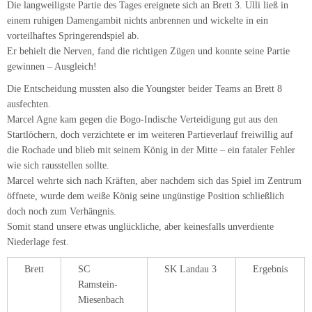
doch noch zum Verhängnis.
Somit stand unsere etwas unglückliche, aber keinesfalls unverdiente
Niederlage fest.
Brett
SC
SK Landau 3
Ergebnis
Ramstein-
Miesenbach
1
Schramenko,
Rheinwalt,
0 – 1;
Andreas
Tobias
2
Christmann,
Schatz,
½ – ½
Maurice
Dieter
3
Diesterweg,
Mühlan,
1 – 0
Ulli
Manfred
4
Koch, Max
Hühnerfauth,
1 – 0
Uwe
5
Schneider,
Hornberger-
0 – 1
Tobias
Wissing,
Rainer