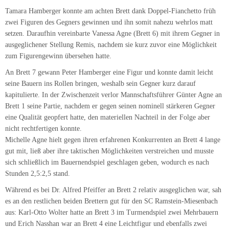
gut mit, ließ aber ihre taktischen Möglichkeiten verstreichen und musste
sich schließlich im Bauernendspiel geschlagen geben, wodurch es nach
Stunden 2,5:2,5 stand.
Während es bei Dr. Alfred Pfeiffer an Brett 2 relativ ausgeglichen war, sah
es an den restlichen beiden Brettern gut für den SC Ramstein-Miesenbach
aus: Karl-Otto Wolter hatte an Brett 3 im Turmendspiel zwei Mehrbauern
und Erich Nasshan war an Brett 4 eine Leichtfigur und ebenfalls zwei
gesunde Bauern im Vorteil. Eine klare Angelegenheit also?
Mitnichten! Der Gegner von Karl-Otto setze sich gut zur Wehr, sodass er
keine Möglichkeit mehr hatte seinen – mittlerweile nur noch einen –
Mehrbauern einzuziehen. Erichs Gegner hatte den aktiveren König, der nun
an den Freibauern stand und diese blockierte. Eigentlich immer noch eine
klare Sache, doch Erich fand die beste Fortsetzung nicht und begnügte sich
mit einem Remis.
Die Entscheidung sollte also an Brett 2 fallen, doch dort war die Stellung
immer noch ausgeglichen. Beide Spieler spielten solide und ohne
erkennbare Fehler weiter, sodass die Partie schließlich ebenfalls Remis
endete, ebenso wie der gesamte Mannschaftskampf.
Das Unentschieden fühlt sich angesichts des Spielverlaufs und des furiosen