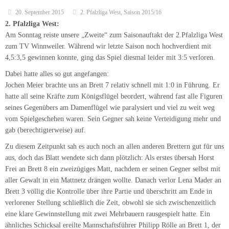
aus, doch das Blatt wendete sich dann plötzlich: Als erstes übersah Horst
Frei an Brett 8 ein zweizügiges Matt, nachdem er seinen Gegner selbst mit
aller Gewalt in ein Mattnetz drängen wollte. Danach verlor Lena Mader an
Brett 3 völlig die Kontrolle über ihre Partie und überschritt am Ende in
verlorener Stellung schließlich die Zeit, obwohl sie sich zwischenzeitlich
eine klare Gewinnstellung mit zwei Mehrbauern rausgespielt hatte. Ein
ähnliches Schicksal ereilte Mannschaftsführer Philipp Rölle an Brett 1, der
in der Zeitnotphase seine Stellung konsequent verschlechterte und seinen
Gegner ins Spiel kommen ließ, bevor er dann ebenfalls auf Zeit verlor.
Bernd Lang kam an Brett 5 gut aus der Eröffnung, doch tauschte dann zu
viele Figuren ab und musste seinen Isolani auf d4 ersatzlos geben. Dennoch
schaffte er es noch die Stellung trotz Minusbauer zu halten.
Damit waren wir nun gehörig unter Zugzwang, doch die restlichen Partien
endeten trotz großer Bemühungen unsererseits nur noch mit Remisen.
Dr. Stefan Weiß (Brett 2) stand zwischenzeitlich mit Schwarz besser,
allerdings fand er keine Möglichkeit seinem Gegner ernsthafte
Schwierigkeiten zu bereiten und so endete die Partie doch noch
Unentschieden, denn Stefan musste zuvor bereits ein Remisangebot wegen
des für uns ungünstigen Spielstandes ablehnen. Werner Weller hatte an
Brett 4 mit Sicherheit die wechselhafteste Spiel des Tages, aber nachdem