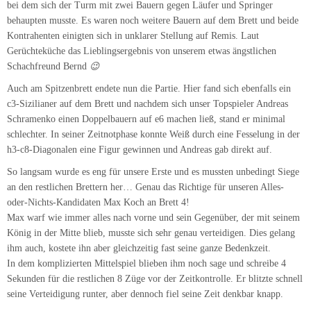
Max warf wie immer alles nach vorne und sein Gegenüber, der mit seinem
König in der Mitte blieb, musste sich sehr genau verteidigen. Dies gelang
ihm auch, kostete ihn aber gleichzeitig fast seine ganze Bedenkzeit.
In dem komplizierten Mittelspiel blieben ihm noch sage und schreibe 4
Sekunden für die restlichen 8 Züge vor der Zeitkontrolle. Er blitzte schnell
seine Verteidigung runter, aber dennoch fiel seine Zeit denkbar knapp.
Die langweiligste Partie des Tages ereignete sich an Brett 3. Ulli ließ in
einem ruhigen Damengambit nichts anbrennen und wickelte in ein
vorteilhaftes Springerendspiel ab.
Er behielt die Nerven, fand die richtigen Zügen und konnte seine Partie
gewinnen – Ausgleich!
Die Entscheidung mussten also die Youngster beider Teams an Brett 8
ausfechten.
Marcel Agne kam gegen die Bogo-Indische Verteidigung gut aus den
Startlöchern, doch verzichtete er im weiteren Partieverlauf freiwillig auf
die Rochade und blieb mit seinem König in der Mitte – ein fataler Fehler
wie sich rausstellen sollte.
Marcel wehrte sich nach Kräften, aber nachdem sich das Spiel im Zentrum
öffnete, wurde dem weiße König seine ungünstige Position schließlich