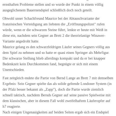
Fast zeitgleich endete die Partie von Bernd Lange an Brett 7 mit demselben
Ergebnis: Sein Gegner spielte das als solide geltende Londoner System (in
der Pfalz besser bekannt als „Zapp“), doch die Partie wurde ziemlich
schnell taktisch, nachdem Bernds Gegner auf seine passive Spielweise mit
dem klassischen, aber in diesem Fall wohl zweifelhaftem Läuferopfer auf
h7 reagierte.
Nach einigen Ungenauigkeiten auf beiden Seiten ergab sich ein Endspiel
bei dem sich der Turm mit zwei Bauern gegen Läufer und Springer
behaupten musste. Es waren noch weitere Bauern auf dem Brett und beide
Kontrahenten einigten sich in unklarer Stellung auf Remis. Laut
Gerüchteküche das Lieblingsergebnis von unserem etwas ängstlichen
Schachfreund Bernd
😉
Auch am Spitzenbrett endete nun die Partie. Hier fand sich ebenfalls ein
c3-Sizilianer auf dem Brett und nachdem sich unser Topspieler Andreas
Schramenko einen Doppelbauern auf e6 machen ließ, stand er minimal
schlechter. In seiner Zeitnotphase konnte Weiß durch eine Fesselung in der
h3-c8-Diagonalen eine Figur gewinnen und Andreas gab direkt auf.
So langsam wurde es eng für unsere Erste und es mussten unbedingt Siege
an den restlichen Brettern her… Genau das Richtige für unseren Alles-
oder-Nichts-Kandidaten Max Koch an Brett 4!