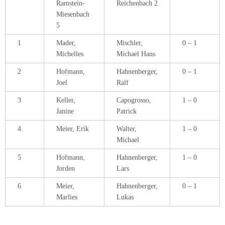
5
Hofmann,
Hahnenberger,
1 – 0
Jorden
Lars
6
Meier,
Hahnenberger,
0 – 1
Marlies
Lukas
20. September 2015
2. Pfalzliga West
,
Saison 2015/16
2. Pfalzliga West:
Am Sonntag reiste unsere „Zweite“ zum Saisonauftakt der 2.Pfalzliga West
zum TV Winnweiler. Während wir letzte Saison noch hochverdient mit
4,5:3,5 gewinnen konnte, ging das Spiel diesmal leider mit 3:5 verloren.
Dabei hatte alles so gut angefangen:
Jochen Meier brachte uns an Brett 7 relativ schnell mit 1:0 in Führung. Er
hatte all seine Kräfte zum Königsflügel beordert, während fast alle Figuren
seines Gegenübers am Damenflügel w
ie paralysiert und viel zu weit weg
vom Spielgeschehen waren. Sein Gegner sah keine Verteidigung mehr und
gab (berechtigterweise) auf.
Zu diesem Zeitpunkt sah es auch noch an allen anderen Brettern gut für uns