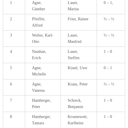
6
Agne,
Kraus, Peter
½ – ½
Vanessa
7
Hamberger,
Schreck,
1 – 0
Peter
Benjamin
8
Hamberger,
Kronnewett,
1 – 0
Tamara
Karlheinz
4. Oktober 2015
Kreisliga
,
Saison 2015/16
Nachdem unsere 4. Mannschaft wegen einer anfangs gewünschten
Spielverlegung letzte Woche in Ohmbach keinen Gegner vorfand, wurde
der 2. Spieltag in der Kreisliga nach Ramstein-Miesenbach verlegt statt das
Spiel am grünen Tisch zu entscheiden.
Nach eineinviertel Stunden lag Ramstein-Miesenbach mit 2 Punkten hinten.
Willi konnte seine Mehrfigur in einen Sieg ummünzen und Hans spielte
souverän sein Endspiel und konnte einen seiner Freibauern „ins gelobte
Land“ schicken. Somit stand es 2:2. Nachdem sich Kurt und sein Gegner
am 1. Brett auf ein Remis einigten und Peter seine Partie gewann, gab
Bogdans Gegner aufgrund verlorener Stellung auf. Dadurch gewann