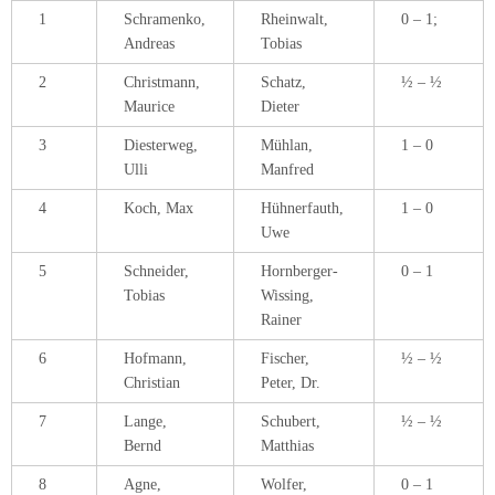
6
Hofmann,
Fischer,
½ – ½
Christian
Peter, Dr.
7
Lange,
Schubert,
½ – ½
Bernd
Matthias
8
Agne,
Wolfer,
0 – 1
Marcel
Joshua
1. Oktober 2015
Blitzschach
,
Dähnepokal
,
Schnellschach
,
Turniere Bezirk VI
,
Turniere Pfalz
,
Westpfalz Grand Prix Erwachsene
,
Westpfalz Grand Prix Jugend
Wir unterstützen gerne das Engagement der anderen Vereine und werben
deshalb für folgende Turniere:
Freitag, 09.10, um 19 Uhr:
1. Runde des Dähnepokals im Gasthaus „Zur Ulme“ in Rammelsbach
KO-System, Bedenkzeit 2 Stunden/ 40 Züge + 1/2 Stunde für den Rest der
Partie