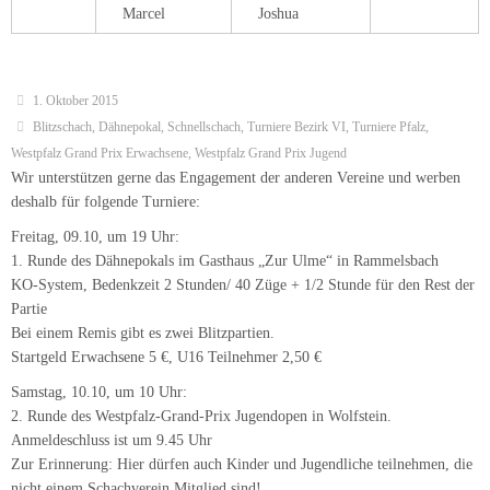
Bei einem Remis gibt es zwei Blitzpartien.
Startgeld Erwachsene 5 €, U16 Teilnehmer 2,50 €
Samstag, 10.10, um 10 Uhr:
2. Runde des Westpfalz-Grand-Prix Jugendopen in Wolfstein.
Anmeldeschluss ist um 9.45 Uhr
Zur Erinnerung: Hier dürfen auch Kinder und Jugendliche teilnehmen, die
nicht einem Schachverein Mitglied sind!
Samstag, 10.10, um 11 Uhr:
1. Nibelungen-Schnellschach-Turnier des Wormser Schachvereins
Turnierverlauf: 9 Runden Schweizer System, 15 Minuten/ Spieler und
Partie
Startgeld: 8 Euro bei Überweisung bis zum 08.10, danach 10 €
Donnerstag, 15.10, ab 20 Uhr:
Schach960- Turnier in den Räumlichkeiten des SG Kaiserslautern
bei Schach960 wird die Startaufstellung der Figuren auf der Grundlinie
ausgelost.
Turnierverlauf: 5 Runden je 15 Minuten/ Spieler, 2 Minuten um die
Startaufstellung zu „analysieren“
Startgeld: 2 €