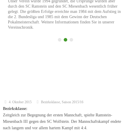
4. Oktober 2015
Bezirksklasse
,
Saison 2015/16
Bezirksklasse:
Zeitgleich zur Begegnung der ersten Mannchaft, spielte Ramstein-
Miesenbach III gegen den SC Wolfstein. Der Mannschaftskampf endete
nach langem und vor allem hartem Kampf mit 4:4.
Tamara Hamberger konnte am achten Brett dank Doppel-Fianchetto früh
zwei Figuren des Gegners gewinnen und ihn somit nahezu wehrlos matt
setzen. Daraufhin vereinbarte Vanessa Agne (Brett 6) mit ihrem Gegner in
ausgeglichener Stellung Remis, nachdem sie kurz zuvor eine Möglichkeit
zum Figurengewinn übe
rsehen hatte.
An Brett 7 gewann Peter Hamberger eine Figur und konnte damit leicht
seine Bauern ins Rollen bringen, weshalb sein Gegner kurz darauf
kapitulierte. In der Zwischenzeit verlor Mannschaftsführer Günter Agne an
Brett 1 seine Partie, nachdem er gegen seinen nominell stärkeren Gegner
eine Qualität geopfert hatte, den materiellen Nachteil in der Folge aber
nicht rechtfertigen konnte.
Michelle Agne hielt gegen ihren erfahrenen Konkurrenten an Brett 4 lange