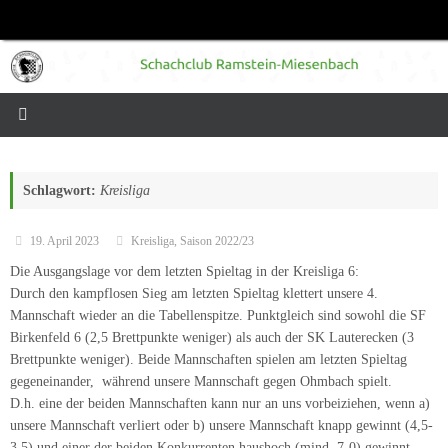
Zum
Inhalt
springen
Schlagwort:
Kreisliga
19. April 2023
Kreisliga
,
Saison 2022/23
Die Ausgangslage vor dem letzten Spieltag in der Kreisliga 6:
Durch den kampflosen Sieg am letzten Spieltag klettert unsere 4.
Mannschaft wieder an die Tabellenspitze. Punktgleich sind sowohl die SF
Birkenfeld 6 (2,5 Brettpunkte weniger) als auch der SK Lauterecken (3
Brettpunkte weniger). Beide Mannschaften spielen am letzten Spieltag
gegeneinander, während unsere Mannschaft gegen Ohmbach spielt.
D.h. eine der beiden Mannschaften kann nur an uns vorbeiziehen, wenn a)
unsere Mannschaft verliert oder b) unsere Mannschaft knapp gewinnt (4,5-
3,5) und einer der beiden Konkurrenten haushoch (mind. 7-0) gewinnt.