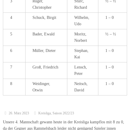
3
Rüger,
Stürc,
½ – ½
Christopher
Richard
4
Schuck, Birgit
Wilhelm,
1 – 0
Udo
5
Bader, Ewald
Moritz,
½ – ½
Norbert
6
Müller, Dieter
Stephan,
1 – 0
Kai
7
Groß, Friedrich
Lensch,
1 – 0
Peter
8
Weidinger,
Neitsch,
1 – 0
Otwin
David
26. März 2023
Kreisliga
,
Saison 2022/23
Unsere 4. Mannschaft gewann heute in der Kreisliga kampflos mit 8 zu 0,
da der Gegner aus Rammelsbach leider nicht genügend Spieler:innen