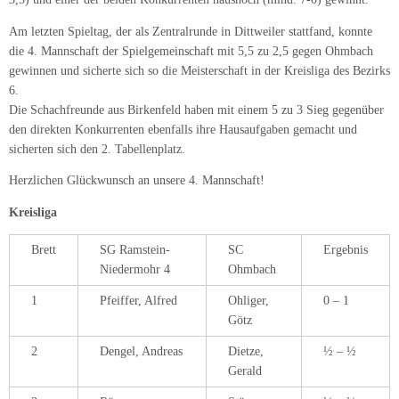
Am letzten Spieltag, der als Zentralrunde in Dittweiler stattfand, konnte
die 4. Mannschaft der Spielgemeinschaft mit 5,5 zu 2,5 gegen Ohmbach
gewinnen und sicherte sich so die Meisterschaft in der Kreisliga des Bezirks
6.
Die Schachfreunde aus Birkenfeld haben mit einem 5 zu 3 Sieg gegenüber
den direkten Konkurrenten ebenfalls ihre Hausaufgaben gemacht und
sicherten sich den 2. Tabellenplatz.
Herzlichen Glückwunsch an unsere 4. Mannschaft!
Kreisliga
Brett
SG Ramstein-
SC
Ergebnis
Niedermohr 4
Ohmbach
1
Pfeiffer, Alfred
Ohliger,
0 – 1
Götz
2
Dengel, Andreas
Dietze,
½ – ½
Gerald