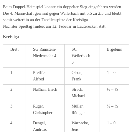
Beim Doppel-Heimspiel konnte ein doppelter Sieg eingefahren werden.
Die 4. Mannschaft gewinnt gegen Weilerbach mit 5,5 zu 2,5 und bleibt
somit weiterhin an der Tabellenspitze der Kreisliga.
Nächster Spieltag findeet am 12. Februar in Lauterecken statt.
Kreisliga
Brett
SG Ramstein-
SC
Ergebnis
Niedermohr 4
Weilerbach
3
1
Pfeiffer,
Olson,
1 – 0
Alfred
Frank
2
Naßhan, Erich
Strack,
½ – ½
Michael
3
Rüger,
Müller,
½ – ½
Christopher
Rüdiger
4
Dengel,
Warnecke,
1 – 0
Andreas
Jens