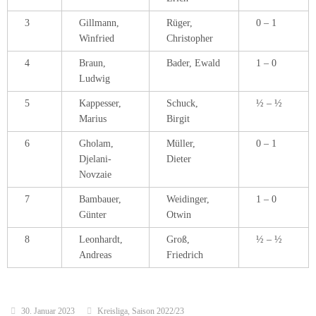
3
Gillmann,
Rüger,
0 – 1
Winfried
Christopher
4
Braun,
Bader, Ewald
1 – 0
Ludwig
5
Kappesser,
Schuck,
½ – ½
Marius
Birgit
6
Gholam,
Müller,
0 – 1
Djelani-
Dieter
Novzaie
7
Bambauer,
Weidinger,
1 – 0
Günter
Otwin
8
Leonhardt,
Groß,
½ – ½
Andreas
Friedrich
30. Januar 2023
Kreisliga
,
Saison 2022/23