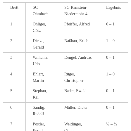
Brett
SC
SG Ramstein-
Ergebnis
Ohmbach
Niedermohr 4
1
Ohliger,
Pfeiffer, Alfred
0 – 1
Götz
2
Dietze,
Naßhan, Erich
1 – 0
Gerald
3
Wilhelm,
Dengel, Andreas
0 – 1
Udo
4
Ehlert,
Rüger,
1 – 0
Martin
Christopher
5
Stephan,
Bader, Ewald
0 – 1
Kai
6
Sandig,
Müller, Dieter
0 – 1
Rudolf
7
Postler,
Weidinger,
½ – ½
Bernd
Otwin