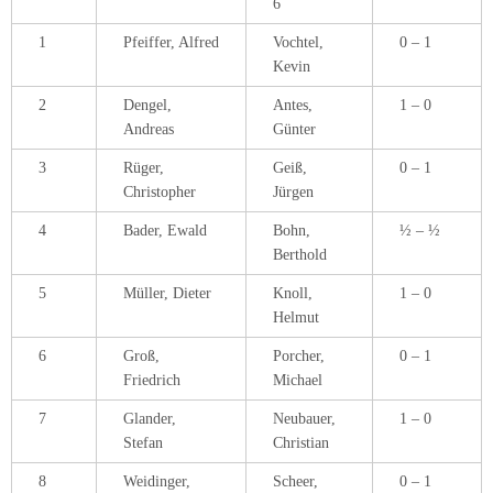
6
1
Pfeiffer, Alfred
Vochtel,
0 – 1
Kevin
2
Dengel,
Antes,
1 – 0
Andreas
Günter
3
Rüger,
Geiß,
0 – 1
Christopher
Jürgen
4
Bader, Ewald
Bohn,
½ – ½
Berthold
5
Müller, Dieter
Knoll,
1 – 0
Helmut
6
Groß,
Porcher,
0 – 1
Friedrich
Michael
7
Glander,
Neubauer,
1 – 0
Stefan
Christian
8
Weidinger,
Scheer,
0 – 1