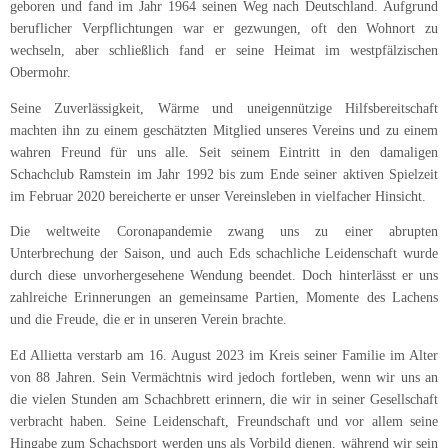
geboren und fand im Jahr 1964 seinen Weg nach Deutschland. Aufgrund
beruflicher Verpflichtungen war er gezwungen, oft den Wohnort zu
wechseln, aber schließlich fand er seine Heimat im westpfälzischen
Obermohr.
Seine Zuverlässigkeit, Wärme und uneigennützige Hilfsbereitschaft
machten ihn zu einem geschätzten Mitglied unseres Vereins und zu einem
wahren Freund für uns alle. Seit seinem Eintritt in den damaligen
Schachclub Ramstein im Jahr 1992 bis zum Ende seiner aktiven Spielzeit
im Februar 2020 bereicherte er unser Vereinsleben in vielfacher Hinsicht.
Die weltweite Coronapandemie zwang uns zu einer abrupten
Unterbrechung der Saison, und auch Eds schachliche Leidenschaft wurde
durch diese unvorhergesehene Wendung beendet. Doch hinterlässt er uns
zahlreiche Erinnerungen an gemeinsame Partien, Momente des Lachens
und die Freude, die er in unseren Verein brachte.
Ed Allietta verstarb am 16. August 2023 im Kreis seiner Familie im Alter
von 88 Jahren. Sein Vermächtnis wird jedoch fortleben, wenn wir uns an
die vielen Stunden am Schachbrett erinnern, die wir in seiner Gesellschaft
verbracht haben. Seine Leidenschaft, Freundschaft und vor allem seine
Hingabe zum Schachsport werden uns als Vorbild dienen, während wir sein