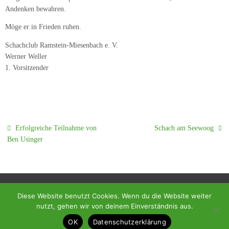
Andenken bewahren.
Möge er in Frieden ruhen.
Schachclub Ramstein-Miesenbach e. V.
Werner Weller
1. Vorsitzender
Erfolgreiche Teilnahme von
Schach am Seewoog
Ben Usinger
Diese Website benutzt Cookies. Wenn du die Website weiter
nutzt, gehen wir von deinem Einverständnis aus.
© 2018 - Homepage des SC Ramstein-Miesenbach
OK
Datenschutzerklärung
Präsentiert von
Tempera
&
WordPress.