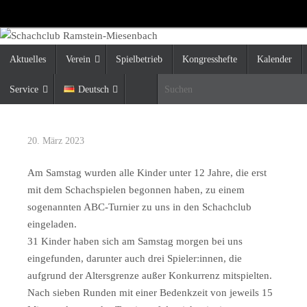
Zum
Inhalt
springen
Zum
Aktuelles
Verein
Spielbetrieb
Kongresshefte
Kalender
Inhalt
springen
Service
Deutsch
S
20. März 2023
Am Samstag wurden alle Kinder unter 12 Jahre, die erst
mit dem Schachspielen begonnen haben, zu einem
sogenannten ABC-Turnier zu uns in den Schachclub
eingeladen.
31 Kinder haben sich am Samstag morgen bei uns
eingefunden, darunter auch drei Spieler:innen, die
aufgrund der Altersgrenze außer Konkurrenz mitspielten.
Nach sieben Runden mit einer Bedenkzeit von jeweils 15