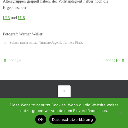
Altersgruppen gespielt haben, der Vollständigkeit halber noch die
Ergebnisse der
U16
und
U18
Fotograf: Werner Weller
Schach macht schlau
,
Turniere Jugend
,
Turniere Pfalz
.
202249
2022410
© 2018 - Homepage des SC Ramstein-Miesenbach
Diese Website benutzt Cookies. Wenn du die Website weiter
Präsentiert von
Tempera
&
WordPress.
nutzt, gehen wir von deinem Einverständnis aus.
OK
Datenschutzerklärung