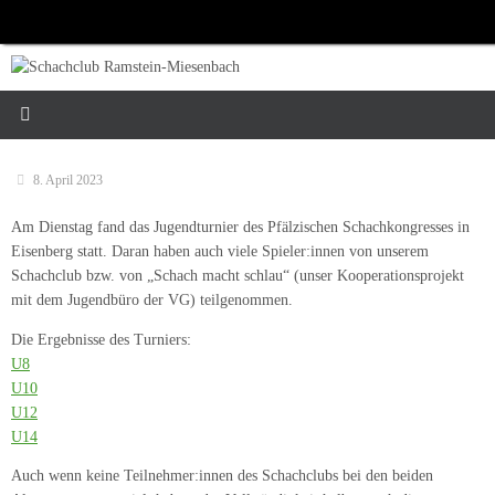
Zum
Inhalt
springen
8. April 2023
Am Dienstag fand das Jugendturnier des Pfälzischen Schachkongresses in
Eisenberg statt. Daran haben auch viele Spieler:innen von unserem
Schachclub bzw. von „Schach macht schlau“ (unser Kooperationsprojekt
mit dem Jugendbüro der VG) teilgenommen.
Die Ergebnisse des Turniers:
U8
U10
U12
U14
Auch wenn keine Teilnehmer:innen des Schachclubs bei den beiden