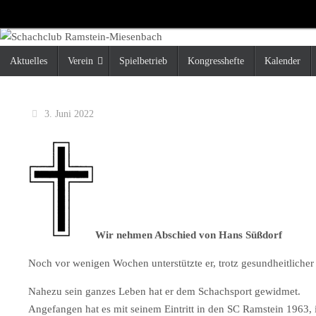
Zum
Inhalt
springen
Zum
Aktuelles
Verein
Spielbetrieb
Kongresshefte
Kalender
Inhalt
springen
3. Juni 2022
Wir nehmen Abschied von Hans Süßdorf
Noch vor wenigen Wochen unterstützte er, trotz gesundheitlicher
Nahezu sein ganzes Leben hat er dem Schachsport gewidmet.
Angefangen hat es mit seinem Eintritt in den SC Ramstein 1963