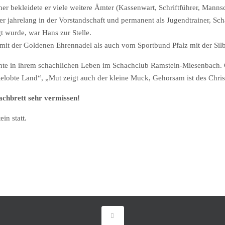
her bekleidete er viele weitere Ämter (Kassenwart, Schriftführer, Mannsc
 jahrelang in der Vorstandschaft und permanent als Jugendtrainer, Sc
t wurde, war Hans zur Stelle.
t der Goldenen Ehrennadel als auch vom Sportbund Pfalz mit der Sil
ante in ihrem schachlichen Leben im Schachclub Ramstein-Miesenbach.
gelobte Land“, „Mut zeigt auch der kleine Muck, Gehorsam ist des Chri
chbrett sehr vermissen!
in statt.