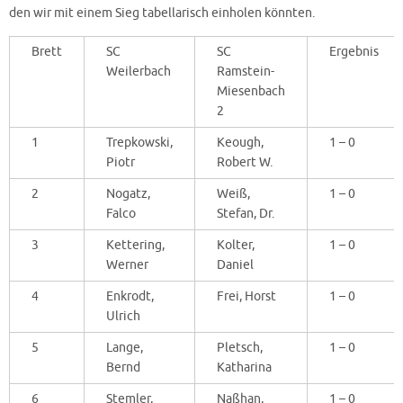
den wir mit einem Sieg tabellarisch einholen könnten.
Brett
SC
SC
Ergebnis
Weilerbach
Ramstein-
Miesenbach
2
1
Trepkowski,
Keough,
1 – 0
Piotr
Robert W.
2
Nogatz,
Weiß,
1 – 0
Falco
Stefan, Dr.
3
Kettering,
Kolter,
1 – 0
Werner
Daniel
4
Enkrodt,
Frei, Horst
1 – 0
Ulrich
5
Lange,
Pletsch,
1 – 0
Bernd
Katharina
6
Stemler,
Naßhan,
1 – 0