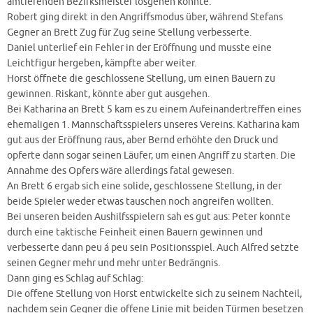
amtierenden Bezirksmeister losgehen konnte.
Robert ging direkt in den Angriffsmodus über, während Stefans
Gegner an Brett Zug für Zug seine Stellung verbesserte.
Daniel unterlief ein Fehler in der Eröffnung und musste eine
Leichtfigur hergeben, kämpfte aber weiter.
Horst öffnete die geschlossene Stellung, um einen Bauern zu
gewinnen. Riskant, könnte aber gut ausgehen.
Bei Katharina an Brett 5 kam es zu einem Aufeinandertreffen eines
ehemaligen 1. Mannschaftsspielers unseres Vereins. Katharina kam
gut aus der Eröffnung raus, aber Bernd erhöhte den Druck und
opferte dann sogar seinen Läufer, um einen Angriff zu starten. Die
Annahme des Opfers wäre allerdings fatal gewesen.
An Brett 6 ergab sich eine solide, geschlossene Stellung, in der
beide Spieler weder etwas tauschen noch angreifen wollten.
Bei unseren beiden Aushilfsspielern sah es gut aus: Peter konnte
durch eine taktische Feinheit einen Bauern gewinnen und
verbesserte dann peu á peu sein Positionsspiel. Auch Alfred setzte
seinen Gegner mehr und mehr unter Bedrängnis.
Dann ging es Schlag auf Schlag:
Die offene Stellung von Horst entwickelte sich zu seinem Nachteil,
nachdem sein Gegner die offene Linie mit beiden Türmen besetzen