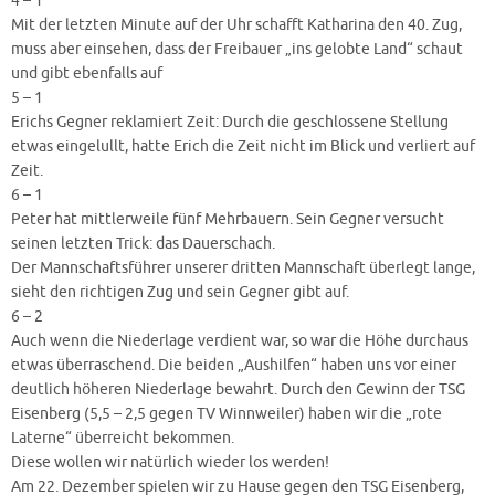
4 – 1
Mit der letzten Minute auf der Uhr schafft Katharina den 40. Zug,
muss aber einsehen, dass der Freibauer „ins gelobte Land“ schaut
und gibt ebenfalls auf
5 – 1
Erichs Gegner reklamiert Zeit: Durch die geschlossene Stellung
etwas eingelullt, hatte Erich die Zeit nicht im Blick und verliert auf
Zeit.
6 – 1
Peter hat mittlerweile fünf Mehrbauern. Sein Gegner versucht
seinen letzten Trick: das Dauerschach.
Der Mannschaftsführer unserer dritten Mannschaft überlegt lange,
sieht den richtigen Zug und sein Gegner gibt auf.
6 – 2
Auch wenn die Niederlage verdient war, so war die Höhe durchaus
etwas überraschend. Die beiden „Aushilfen“ haben uns vor einer
deutlich höheren Niederlage bewahrt. Durch den Gewinn der TSG
Eisenberg (5,5 – 2,5 gegen TV Winnweiler) haben wir die „rote
Laterne“ überreicht bekommen.
Diese wollen wir natürlich wieder los werden!
Am 22. Dezember spielen wir zu Hause gegen den TSG Eisenberg,