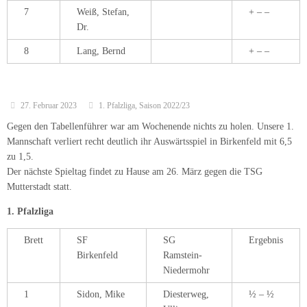
7
Weiß, Stefan,
+ – –
Dr.
8
Lang, Bernd
+ – –
27. Februar 2023
1. Pfalzliga
,
Saison 2022/23
Gegen den Tabellenführer war am Wochenende nichts zu holen. Unsere 1.
Mannschaft verliert recht deutlich ihr Auswärtsspiel in Birkenfeld mit 6,5
zu 1,5.
Der nächste Spieltag findet zu Hause am 26. März gegen die TSG
Mutterstadt statt.
1. Pfalzliga
Brett
SF
SG
Ergebnis
Birkenfeld
Ramstein-
Niedermohr
1
Sidon, Mike
Diesterweg,
½ – ½