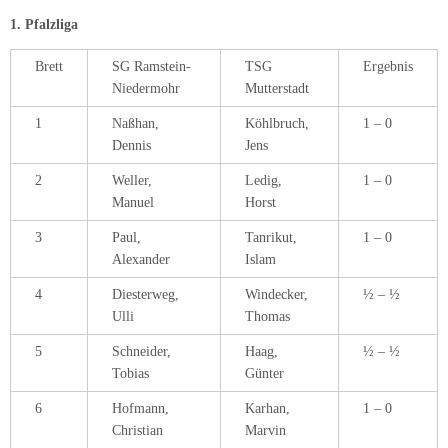
1. Pfalzliga
Brett
SG Ramstein-
TSG
Ergebnis
Niedermohr
Mutterstadt
1
Naßhan,
Köhlbruch,
1 – 0
Dennis
Jens
2
Weller,
Ledig,
1 – 0
Manuel
Horst
3
Paul,
Tanrikut,
1 – 0
Alexander
Islam
4
Diesterweg,
Windecker,
½ – ½
Ulli
Thomas
5
Schneider,
Haag,
½ – ½
Tobias
Günter
6
Hofmann,
Karhan,
1 – 0
Christian
Marvin