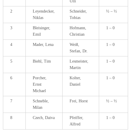
Ulli
2
Leyendecker,
Schneider,
½ – ½
Niklas
Tobias
3
Bleisinger,
Hofmann,
1 – 0
Emil
Christian
4
Mader, Lena
Weiß,
1 – 0
Stefan, Dr.
5
Biehl, Tim
Lesmeister,
1 – 0
Martin
6
Porcher,
Kolter,
1 – 0
Ernst
Daniel
Michael
7
Schneble,
Frei, Horst
½ – ½
Milan
8
Czech, Daiva
Pfeiffer,
1 – 0
Alfred