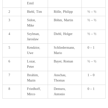
Emil
2
Biehl, Tim
Rölle, Philipp
½ – ½
3
Sidon,
Böhm, Martin
½ – ½
Mike
4
Szylman,
Diehl, Holger
½ – ½
Jaroslaw
5
Kendzior,
Schliedermann,
0 – 1
Uwe
Mario
6
Lozar,
Bayer, Roman
½ – ½
Peter
7
Ibrahim,
Anschau,
1 – 0
Mazin
Thomas
8
Friedhoff,
Demuru,
0 – 1
Mirco
Antonio