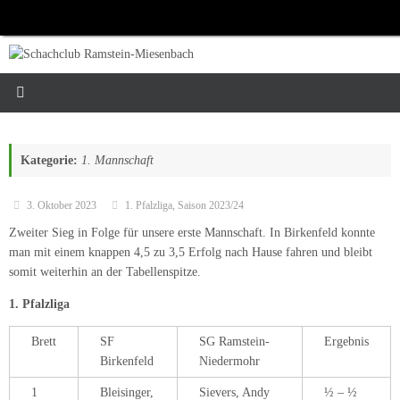
Zum
Inhalt
springen
Kategorie:
1. Mannschaft
3. Oktober 2023
1. Pfalzliga
,
Saison 2023/24
Zweiter Sieg in Folge für unsere erste Mannschaft. In Birkenfeld konnte
man mit einem knappen 4,5 zu 3,5 Erfolg nach Hause fahren und bleibt
somit weiterhin an der Tabellenspitze.
1. Pfalzliga
Brett
SF
SG Ramstein-
Ergebnis
Birkenfeld
Niedermohr
1
Bleisinger,
Sievers, Andy
½ – ½