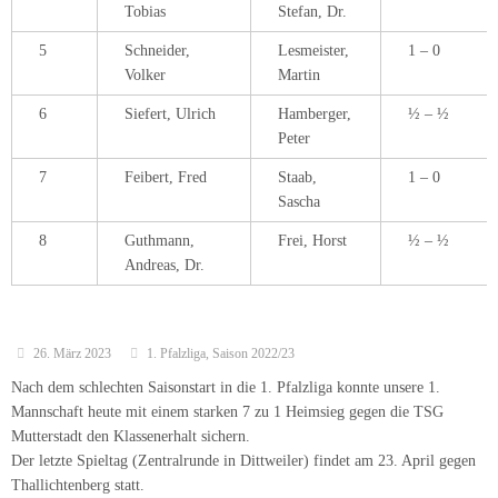
Tobias
Stefan, Dr.
5
Schneider,
Lesmeister,
1 – 0
Volker
Martin
6
Siefert, Ulrich
Hamberger,
½ – ½
Peter
7
Feibert, Fred
Staab,
1 – 0
Sascha
8
Guthmann,
Frei, Horst
½ – ½
Andreas, Dr.
26. März 2023
1. Pfalzliga
,
Saison 2022/23
Nach dem schlechten Saisonstart in die 1. Pfalzliga konnte unsere 1.
Mannschaft heute mit einem starken 7 zu 1 Heimsieg gegen die TSG
Mutterstadt den Klassenerhalt sichern.
Der letzte Spieltag (Zentralrunde in Dittweiler) findet am 23. April gegen
Thallichtenberg statt.