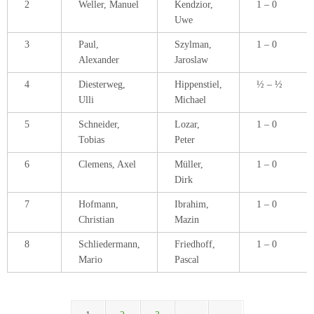
2
Weller, Manuel
Kendzior,
1 – 0
Uwe
3
Paul,
Szylman,
1 – 0
Alexander
Jaroslaw
4
Diesterweg,
Hippenstiel,
½ – ½
Ulli
Michael
5
Schneider,
Lozar,
1 – 0
Tobias
Peter
6
Clemens, Axel
Müller,
1 – 0
Dirk
7
Hofmann,
Ibrahim,
1 – 0
Christian
Mazin
8
Schliedermann,
Friedhoff,
1 – 0
Mario
Pascal