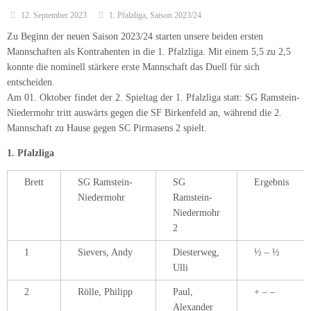
12. September 2023
1. Pfalzliga
,
Saison 2023/24
Zu Beginn der neuen Saison 2023/24 starten unsere beiden ersten
Mannschaften als Kontrahenten in die 1. Pfalzliga. Mit einem 5,5 zu 2,5
konnte die nominell stärkere erste Mannschaft das Duell für sich
entscheiden.
Am 01. Oktober findet der 2. Spieltag der 1. Pfalzliga statt: SG Ramstein-
Niedermohr tritt auswärts gegen die SF Birkenfeld an, während die 2.
Mannschaft zu Hause gegen SC Pirmasens 2 spielt.
1. Pfalzliga
Brett
SG Ramstein-
SG
Ergebnis
Niedermohr
Ramstein-
Niedermohr
2
1
Sievers, Andy
Diesterweg,
½ – ½
Ulli
2
Rölle, Philipp
Paul,
+ – –
Alexander