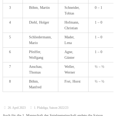
3
Böhm, Martin
Schneider,
0 – 1
Tobias
4
Diehl, Holger
Hofmann,
1 – 0
Christian
5
Schliedermann,
Mader,
1 – 0
Mario
Lena
6
Pfeiffer,
Agne,
1 – 0
Wolfgang
Günter
7
Anschau,
Weller,
½ – ½
Thomas
Werner
8
Böhm,
Frei, Horst
½ – ½
Manfred
26. April 2023
1. Pfalzliga
,
Saison 2022/23
Auch für die 1. Mannschaft der Spielgemeinschaft endete die Saison