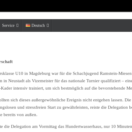
Service
Deutsch
rschaft
ersklasse U10 in Magdeburg war für die Schachjugend Ramstein-Miesen
in Neustadt als Vizemeister für das nationale Turnier qualifiziert – eine
ader intensiv trainiert, um sich bestmöglich auf die bevorstehende Mei
ollten sich dieses außergewöhnliche Ereignis nicht entgehen lassen. Die 
losen und stressfreien Start zu gewährleisten, reiste die Delegation 
te bereits von außen.
ete die Delegation am Vormittag das Hundertwasserhaus, nur 10 Minute