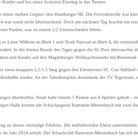
e Kinder und bot einen lockeren Einstieg in das Turnier.
einen starken Gegner: den Hamburger SK. Die Favoritenrolle war klar
4 war somit nicht überraschend. Doch am nächsten Tag brachte ein rei
wei Punkte, was zu einem 2:2 Unentschieden führte.
g es Lasse Willems an Brett 1 und Noah Pascual an Brett 4, die notwen
rdert. In der letzten Runde des Tages gegen die SG Porz überraschte die
le Eltern und Kinder auf den Magdeburger Weihnachtsmarkt mit Riesenra
 für einen knappen 2,5:1,5 Sieg gegen den Elmshorner SC. Can Süßdorf
ellenhälfte wieder. An der Tabellenspitze dominierte der TV Tegernsee, 
ngen übertroffen. Noah hatte bereits 5 Punkte aus 6 Spielen geholt – e
gegen Halle konnte die Schachjugend Ramstein-Miesenbach mit zwei Sie
ung an dieses einmalige Erlebnis. Die mitfiebernden Eltern unterstützt
h im Jahr 2024 anhält. Der Schachclub Ramstein-Miesenbach hat mit de