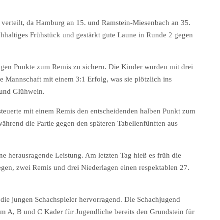
 verteilt, da Hamburg an 15. und Ramstein-Miesenbach an 35.
chhaltiges Frühstück und gestärkt gute Laune in Runde 2 gegen
digen Punkte zum Remis zu sichern. Die Kinder wurden mit drei
 Mannschaft mit einem 3:1 Erfolg, was sie plötzlich ins
d und Glühwein.
 steuerte mit einem Remis den entscheidenden halben Punkt zum
während die Partie gegen den späteren Tabellenfünften aus
ine herausragende Leistung. Am letzten Tag hieß es früh die
gen, zwei Remis und drei Niederlagen einen respektablen 27.
en die jungen Schachspieler hervorragend. Die Schachjugend
m A, B und C Kader für Jugendliche bereits den Grundstein für