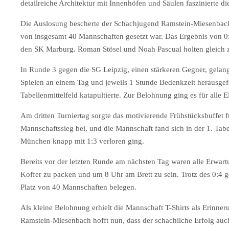
detailreiche Architektur mit Innenhöfen und Säulen faszinierte di
Die Auslosung bescherte der Schachjugend Ramstein-Miesenbach 
von insgesamt 40 Mannschaften gesetzt war. Das Ergebnis von 0:
den SK Marburg. Roman Stösel und Noah Pascual holten gleich z
In Runde 3 gegen die SG Leipzig, einen stärkeren Gegner, gelan
Spielen an einem Tag und jeweils 1 Stunde Bedenkzeit herausgefo
Tabellenmittelfeld katapultierte. Zur Belohnung ging es für al
Am dritten Turniertag sorgte das motivierende Frühstücksbuffet
Mannschaftssieg bei, und die Mannschaft fand sich in der 1. Tab
München knapp mit 1:3 verloren ging.
Bereits vor der letzten Runde am nächsten Tag waren alle Erwartu
Koffer zu packen und um 8 Uhr am Brett zu sein. Trotz des 0:4 
Platz von 40 Mannschaften belegen.
Als kleine Belohnung erhielt die Mannschaft T-Shirts als Erinner
Ramstein-Miesenbach hofft nun, dass der schachliche Erfolg auc