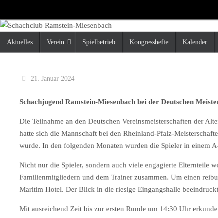
Zum
Inhalt
springen
Zum
Aktuelles
Verein
Spielbetrieb
Kongresshefte
Kalender
Inhalt
springen
21. Januar 2024
Schachjugend Ramstein-Miesenbach bei der Deutschen Meiste
Die Teilnahme an den Deutschen Vereinsmeisterschaften der Alt
hatte sich die Mannschaft bei den Rheinland-Pfalz-Meisterschaften 
wurde. In den folgenden Monaten wurden die Spieler in einem A-K
Nicht nur die Spieler, sondern auch viele engagierte Elternteile w
Familienmitgliedern und dem Trainer zusammen. Um einen reibungs
Maritim Hotel. Der Blick in die riesige Eingangshalle beeindruck
Mit ausreichend Zeit bis zur ersten Runde um 14:30 Uhr erkund