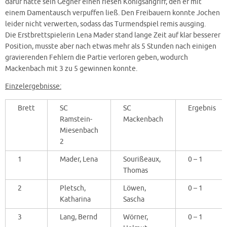
dafür hatte sein Gegner einen riesen Königsangriff, den er mit
einem Damentausch verpuffen ließ. Den Freibauern konnte Jochen
leider nicht verwerten, sodass das Turmendspiel remis ausging.
Die Erstbrettspielerin Lena Mader stand lange Zeit auf klar besserer
Position, musste aber nach etwas mehr als 5 Stunden nach einigen
gravierenden Fehlern die Partie verloren geben, wodurch
Mackenbach mit 3 zu 5 gewinnen konnte.
Einzelergebnisse:
Brett
SC
SC
Ergebnis
Ramstein-
Mackenbach
Miesenbach
2
1
Mader, Lena
Sourißeaux,
0 – 1
Thomas
2
Pletsch,
Löwen,
0 – 1
Katharina
Sascha
3
Lang, Bernd
Wörner,
0 – 1