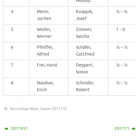
Helmut
4
Meier,
Knappik,
½ – ½
Jochen
Josef
5
Weller,
Zimmer,
1 – 0
Werner
Sascha
6
Pfeiffer,
Schäfer,
½ – ½
Alfred
Gottfried
7
Frei, Horst
Deppert,
½ – ½
Simon
8
Nasshan,
Schröder,
½ – ½
Erich
Robert
Bezirksliga West
,
Saison 2017/18
.
2017451
201711