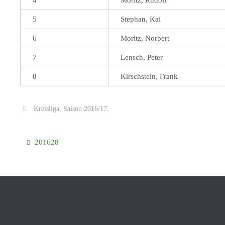
5
Stephan, Kai
6
Moritz, Norbert
7
Lensch, Peter
8
Kirschstein, Frank
Kreisliga
,
Saison 2016/17
.
201628