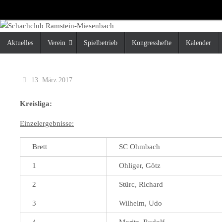
Zum
Inhalt
springen
Zum
Aktuelles
Verein
Spielbetrieb
Kongresshefte
Kalender
Inhalt
springen
13. März 2017
Kreisliga:
Einzelergebnisse:
Brett
SC Ohmbach
1
Ohliger, Götz
2
Stürc, Richard
3
Wilhelm, Udo
4
Moritz, Rudolf