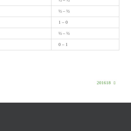
½ – ½
1 – 0
½ – ½
0 – 1
201618