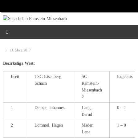
Zum
Inhalt
springen
13. März 2017
Bezirksliga West:
Brett
TSG Eisenberg
SC
Ergebnis
Schach
Ramstein-
Miesenbach
2
1
Denzer, Johannes
Lang,
0 – 1
Bernd
2
Lommel, Hagen
Mader,
1 – 0
Lena