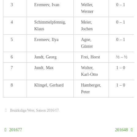
3
Eremeev, Ivan
Weller,
0 – 1
Werner
4
Schimmelpfennig,
Meier,
0 – 1
Klaus
Jochen
5
Eremeev, Ilya
Agne,
0 – 1
Günter
6
Jundt, Georg
Frei, Horst
½ – ½
7
Jundt, Max
Wolter,
1 – 0
Karl-Otto
8
Klingel, Gerhard
Hamberger,
1 – 0
Peter
Bezirksliga West
,
Saison 2016/17
.
201677
201648