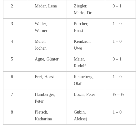
2
Mader, Lena
Ziegler,
0 – 1
Mario, Dr.
3
Weller,
Porcher,
1 – 0
Werner
Ernst
4
Meier,
Kendzior,
1 – 0
Jochen
Uwe
5
Agne, Günter
Meier,
0 – 1
Rudolf
6
Frei, Horst
Renneberg,
1 – 0
Olaf
7
Hamberger,
Lozar, Peter
½ – ½
Peter
8
Pletsch,
Gubin,
1 – 0
Katharina
Aleksej