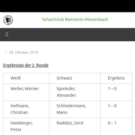
Zum
Inhalt
springen
28. Oktober 2016
Ergebnisse der 2. Runde
Weiß
Schwarz
Ergebnis
Weller, Werner
Spieleder,
1 – 0
Alexander
Hofmann,
Schliedermann,
1 – 0
Christian
Mario
Hamberger,
Raddatz, Gerd
0 – 1
Peter