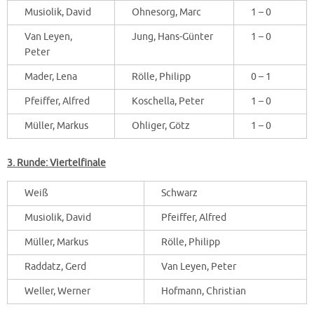
Musiolik, David
Ohnesorg, Marc
1 – 0
Van Leyen,
Jung, Hans-Günter
1 – 0
Peter
Mader, Lena
Rölle, Philipp
0 – 1
Pfeiffer, Alfred
Koschella, Peter
1 – 0
Müller, Markus
Ohliger, Götz
1 – 0
3. Runde: Viertelfinale
Weiß
Schwarz
Musiolik, David
Pfeiffer, Alfred
Müller, Markus
Rölle, Philipp
Raddatz, Gerd
Van Leyen, Peter
Weller, Werner
Hofmann, Christian