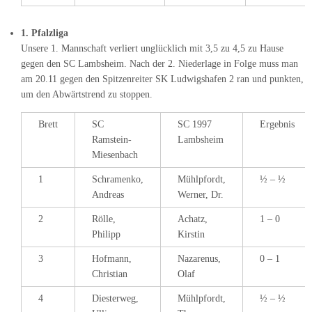
1. Pfalzliga
Unsere 1. Mannschaft verliert unglücklich mit 3,5 zu 4,5 zu Hause
gegen den SC Lambsheim. Nach der 2. Niederlage in Folge muss man
am 20.11 gegen den Spitzenreiter SK Ludwigshafen 2 ran und punkten,
um den Abwärtstrend zu stoppen.
Brett
SC
SC 1997
Ergebnis
Ramstein-
Lambsheim
Miesenbach
1
Schramenko,
Mühlpfordt,
½ – ½
Andreas
Werner, Dr.
2
Rölle,
Achatz,
1 – 0
Philipp
Kirstin
3
Hofmann,
Nazarenus,
0 – 1
Christian
Olaf
4
Diesterweg,
Mühlpfordt,
½ – ½