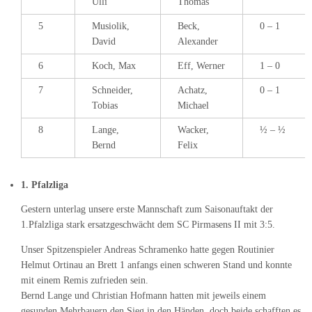
Ulli
Thomas
5
Musiolik,
Beck,
0 – 1
David
Alexander
6
Koch, Max
Eff, Werner
1 – 0
7
Schneider,
Achatz,
0 – 1
Tobias
Michael
8
Lange,
Wacker,
½ – ½
Bernd
Felix
1. Pfalzliga
Gestern unterlag unsere erste Mannschaft zum Saisonauftakt der
1.Pfalzliga stark ersatzgeschwächt dem SC Pirmasens II mit 3:5.
Unser Spitzenspieler Andreas Schramenko hatte gegen Routinier
Helmut Ortinau an Brett 1 anfangs einen schweren Stand und konnte
mit einem Remis zufrieden sein.
Bernd Lange und Christian Hofmann hatten mit jeweils einem
gesunden Mehrbauern den Sieg in den Händen, doch beide schafften es