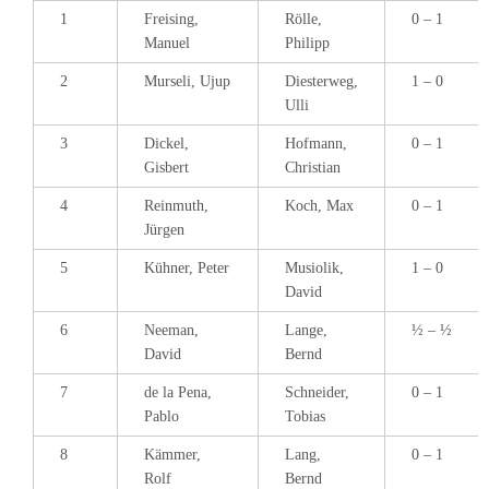
1
Freising,
Rölle,
0 – 1
Manuel
Philipp
2
Murseli, Ujup
Diesterweg,
1 – 0
Ulli
3
Dickel,
Hofmann,
0 – 1
Gisbert
Christian
4
Reinmuth,
Koch, Max
0 – 1
Jürgen
5
Kühner, Peter
Musiolik,
1 – 0
David
6
Neeman,
Lange,
½ – ½
David
Bernd
7
de la Pena,
Schneider,
0 – 1
Pablo
Tobias
8
Kämmer,
Lang,
0 – 1
Rolf
Bernd