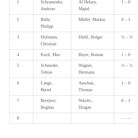
1
Schramenko,
Al Helaoy,
1 – 0
Andreas
Majed
2
Rölle,
Müller, Markus
0 – 1
Philipp
3
Hofmann,
Diehl, Holger
½ – ½
Christian
4
Koch, Max
Bayer, Roman
1 – 0
5
Schneider,
Wagner,
½ – ½
Tobias
Hermann
6
Lange,
Anschau,
1 – 0
Bernd
Thomas
7
Berejnoi,
Nikolic,
0 – 1
Bogdan
Dragan
8
– – –