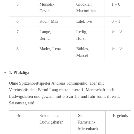
5
Musiolik,
Glöckler,
1 – 0
David
Maximilian
6
Koch, Max
Edel, Ivo
0 – 1
7
Lange,
Ledig,
½ – ½
Bernd
Horst
8
Mader, Lena
Böhles,
½ – ½
Marcel
1. Pfalzliga
Ohne Spitzenbrettspieler Andreas Schramenko, aber mit
Vereinspräsident Bernd Lang reiste unsere 1. Mannschaft nach
Ludwigshafen und gewann mit 6,5 zu 1,5 und fuhr somit ihren 1.
Saisonsieg ein!
Brett
Schachhaus
SC
Ergebnis
Ludwigshafen
Ramstein-
Miesenbach