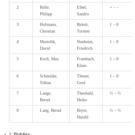
2
Rölle,
Elbel,
+ – –
Philipp
Sandro
3
Hofmann,
Rykeit,
1 – 0
Christian
Torsten
4
Musiolik,
Nunheim,
1 – 0
David
Friedrich
5
Koch, Max
Frambach,
1 – 0
Klaus
6
Schneider,
Theuer,
1 – 0
Tobias
Gerd
7
Lange,
Theobald,
½ – ½
Bernd
Heiko
8
Lang, Bernd
Beyer,
½ – ½
Harald
1. Pfalzliga: