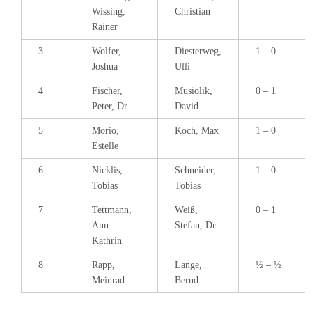
Wissing,
Christian
Rainer
3
Wolfer,
Diesterweg,
1 – 0
Joshua
Ulli
4
Fischer,
Musiolik,
0 – 1
Peter, Dr.
David
5
Morio,
Koch, Max
1 – 0
Estelle
6
Nicklis,
Schneider,
1 – 0
Tobias
Tobias
7
Tettmann,
Weiß,
0 – 1
Ann-
Stefan, Dr.
Kathrin
8
Rapp,
Lange,
½ – ½
Meinrad
Bernd