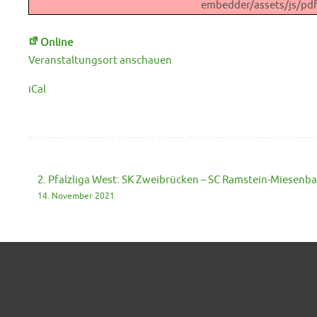
embedder/assets/js/pdfj
Online
Veranstaltungsort anschauen
iCal
2. Pfalzliga West: SK Zweibrücken – SC Ramstein-Miesenba
14. November 2021