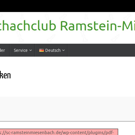
der
Service
Deutsch
nken
ttps://sc-ramsteinmiesenbach.de/wp-content/plugins/pdf-