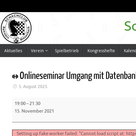
Zum
Inhalt
springen
Zum
Aktuelles
Verein
Spielbetrieb
Kongresshefte
Kalen
Inhalt
springen
Onlineseminar Umgang mit Datenba
5. August 2025
Onlineseminar
19:00
–
21:30
Umgang
15. November 2021
mit
Datenbanken
Setting up fake worker failed: "Cannot load script at: h