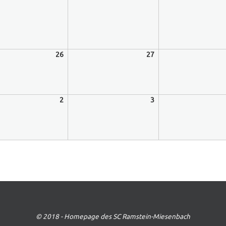
26
26.
27
27.
August
August
2026
2026
2
2.
3
3.
ber
September
September
2026
2026
© 2018 - Homepage des SC Ramstein-Miesenbach