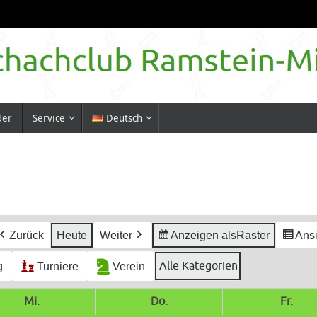
der
Service
Deutsch
Zurück
Heute
Weiter
Anzeigen als
Raster
Ansi
Alle Kategorien
g
Turniere
Verein
Mi.
Mittwoch
Do.
Donnerstag
Fr.
Frei