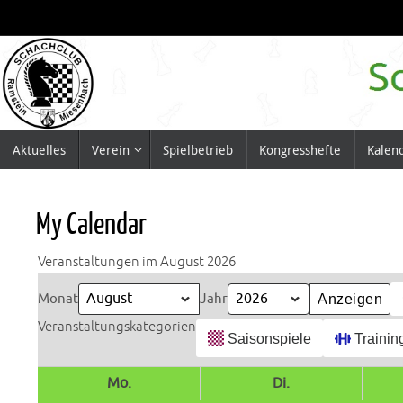
Zum
Inhalt
springen
Zum
Aktuelles
Verein
Spielbetrieb
Kongresshefte
Kalen
Inhalt
springen
My Calendar
Veranstaltungen im August 2026
Monat
Jahr
Veranstaltungskategorien
Saisonspiele
Trainin
Mo.
Montag
Di.
Dienstag