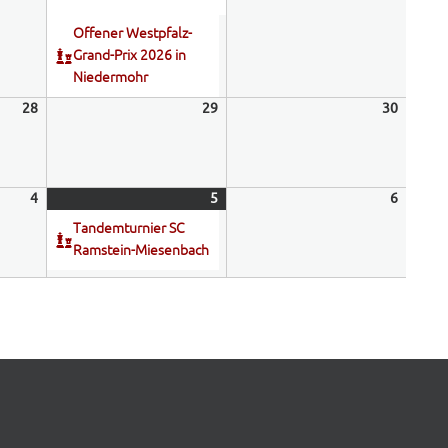
Offener Westpfalz-
Grand-Prix 2026 in
Niedermohr
28
28.
29
29.
30
30.
August
August
August
2026
2026
2026
4
4.
5
5.
(1
6
6.
September
September
Veranstaltung)
Septem
Tandemturnier SC
2026
2026
2026
Ramstein-Miesenbach