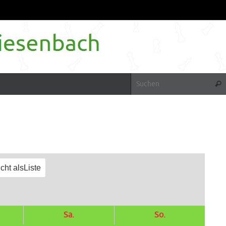
Suc
cht als
Liste
tag
Sa.
Samstag
So.
Sonntag