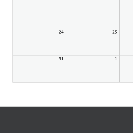
24
24.
25
25.
August
August
2026
2026
31
31.
1
1.
August
Septem
2026
2026