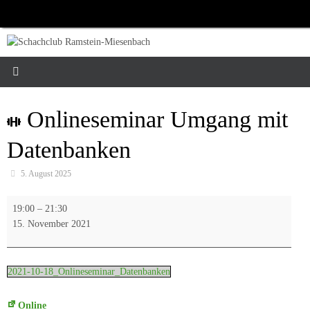
Zum
Inhalt
springen
Onlineseminar Umgang mit
Datenbanken
5. August 2025
Onlineseminar
19:00
–
21:30
Umgang
15. November 2021
mit
Datenbanken
2021-10-18_Onlineseminar_Datenbanken
Online