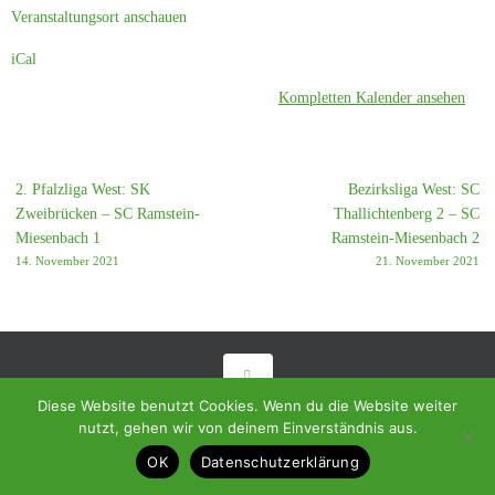
Veranstaltungsort anschauen
iCal
Kompletten Kalender ansehen
2. Pfalzliga West: SK
Bezirksliga West: SC
Zweibrücken – SC Ramstein-
Thallichtenberg 2 – SC
Miesenbach 1
Ramstein-Miesenbach 2
14. November 2021
21. November 2021
Diese Website benutzt Cookies. Wenn du die Website weiter
© 2018 - Homepage des SC Ramstein-Miesenbach
nutzt, gehen wir von deinem Einverständnis aus.
Präsentiert von
Tempera
&
WordPress.
OK
Datenschutzerklärung