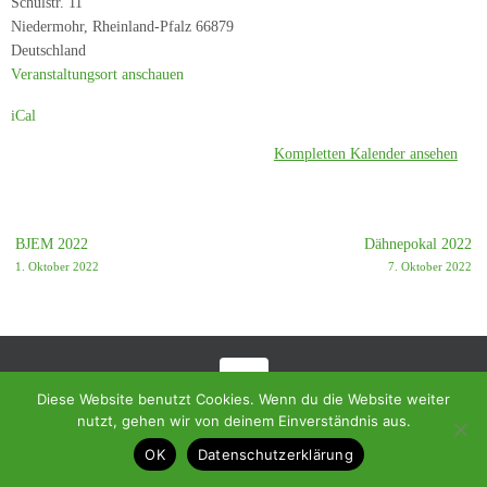
Schulstr. 11
SK
Niedermohr
,
Rheinland-Pfalz
66879
Lauterecken
Deutschland
1963
Veranstaltungsort anschauen
iCal
Kompletten Kalender ansehen
BJEM 2022
Dähnepokal 2022
1. Oktober 2022
7. Oktober 2022
Diese Website benutzt Cookies. Wenn du die Website weiter
© 2018 - Homepage des SC Ramstein-Miesenbach
nutzt, gehen wir von deinem Einverständnis aus.
Präsentiert von
Tempera
&
WordPress.
OK
Datenschutzerklärung