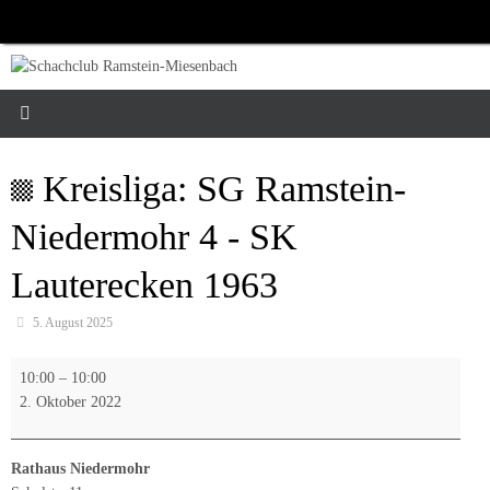
Zum
Inhalt
springen
Kreisliga: SG Ramstein-
Niedermohr 4 - SK
Lauterecken 1963
5. August 2025
Kreisliga:
10:00
–
10:00
SG
2. Oktober 2022
Ramstein-
Niedermohr
4
Rathaus Niedermohr
-