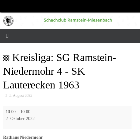
Zum
Inhalt
springen
Kreisliga: SG Ramstein-
Niedermohr 4 - SK
Lauterecken 1963
5. August 2025
Kreisliga:
10:00
–
10:00
SG
2. Oktober 2022
Ramstein-
Niedermohr
4
Rathaus Niedermohr