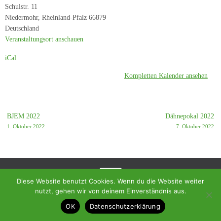
-
Schulstr. 11
SK
Niedermohr
,
Rheinland-Pfalz
66879
Lauterecken
Deutschland
1963
Veranstaltungsort anschauen
iCal
Kompletten Kalender ansehen
BJEM 2022
Dähnepokal 2022
1. Oktober 2022
7. Oktober 2022
Diese Website benutzt Cookies. Wenn du die Website weiter
nutzt, gehen wir von deinem Einverständnis aus.
© 2018 - Homepage des SC Ramstein-Miesenbach
OK
Datenschutzerklärung
Präsentiert von
Tempera
&
WordPress.