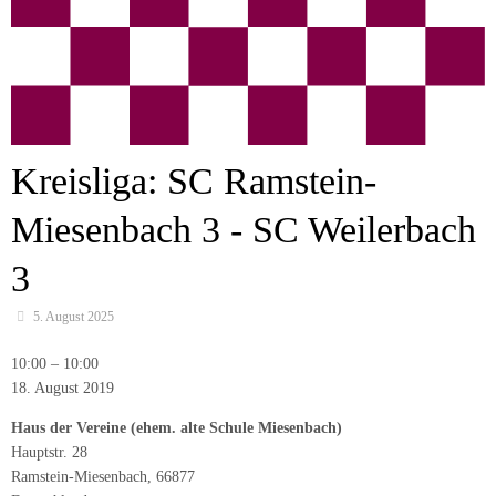
Kreisliga: SC Ramstein-
Miesenbach 3 - SC Weilerbach
3
5. August 2025
Kreisliga:
10:00
–
10:00
SC
18. August 2019
Ramstein-
Haus der Vereine (ehem. alte Schule Miesenbach)
Miesenbach
Hauptstr. 28
3
Ramstein-Miesenbach
,
66877
-