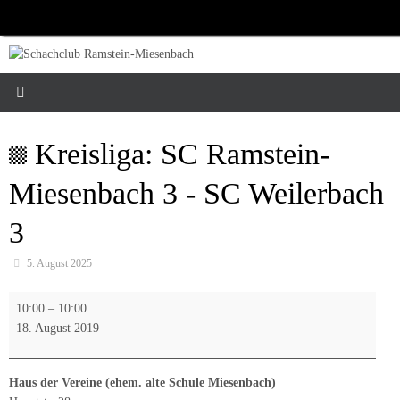
Zum
Inhalt
springen
Kreisliga: SC Ramstein-
Miesenbach 3 - SC Weilerbach
3
5. August 2025
Kreisliga:
10:00
–
10:00
SC
18. August 2019
Ramstein-
Miesenbach
3
Haus der Vereine (ehem. alte Schule Miesenbach)
-