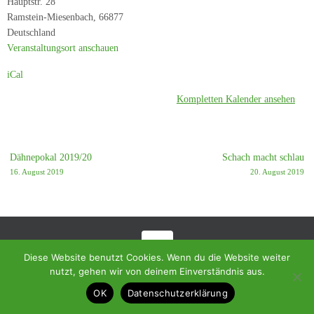
Hauptstr. 28
SC
Ramstein-Miesenbach
,
66877
Weilerbach
Deutschland
3
Veranstaltungsort anschauen
iCal
Kompletten Kalender ansehen
Dähnepokal 2019/20
Schach macht schlau
16. August 2019
20. August 2019
Diese Website benutzt Cookies. Wenn du die Website weiter
© 2018 - Homepage des SC Ramstein-Miesenbach
nutzt, gehen wir von deinem Einverständnis aus.
Präsentiert von
Tempera
&
WordPress.
OK
Datenschutzerklärung