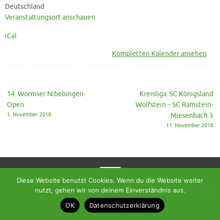
SF
Deutschland
Birkenfeld
Veranstaltungsort anschauen
5
iCal
Kompletten Kalender ansehen
14. Wormser Nibelungen-
Kreisliga: SC Königsland
Open
Wolfstein – SC Ramstein-
1. November 2018
Miesenbach 3
11. November 2018
Diese Website benutzt Cookies. Wenn du die Website weiter
nutzt, gehen wir von deinem Einverständnis aus.
© 2018 - Homepage des SC Ramstein-Miesenbach
OK
Datenschutzerklärung
Präsentiert von
Tempera
&
WordPress.