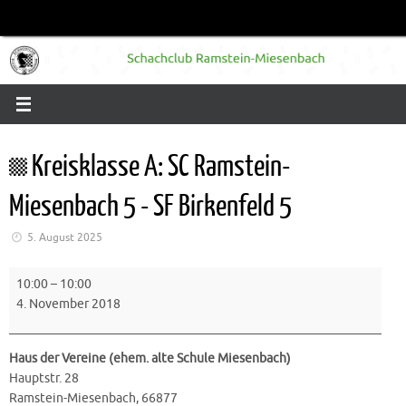
Zum
Inhalt
springen
Kreisklasse A: SC Ramstein-
Miesenbach 5 - SF Birkenfeld 5
5. August 2025
Kreisklasse
10:00
–
10:00
A:
4. November 2018
SC
Ramstein-
Miesenbach
Haus der Vereine (ehem. alte Schule Miesenbach)
5
Hauptstr. 28
-
Ramstein-Miesenbach
,
66877