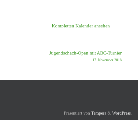
Kompletten Kalender ansehen
Jugendschach-Open mit ABC-Turnier
17. November 2018
Präsentiert von
Tempera
&
WordPress.