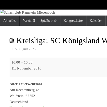
Zum
Inhalt
springen
Zum
Aktuelles
Verein
Spielbetrieb
Kongresshefte
Kalender
Inhalt
springen
Kreisliga: SC Königsland W
5. August 2025
Kreisliga:
10:00
–
10:00
SC
11. November 2018
Königsland
Wolfstein
Alter Feuerwehrsaal
-
Am Rechtenberg 4a
SC
Wolfstein
,
67752
Ramstein-
Deutschland
Miesenbach