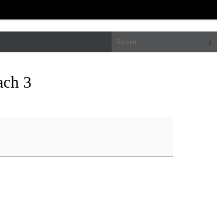
Suc
ach 3