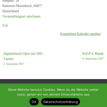
Hauptstr. 28
-
Ramstein-Miesenbach
,
66877
SC
Deutschland
Ramstein-
Veranstaltungsort anschauen
Miesenbach
iCal
5
Kompletten Kalender ansehen
Jugendschach-Open mit ABC-
WJGP 4. Runde
Turnier
9. September 2017
2. September 2017
Diese Website benutzt Cookies. Wenn du die Website weiter
nutzt, gehen wir von deinem Einverständnis aus.
© 2018 - Homepage des SC Ramstein-Miesenbach
OK
Datenschutzerklärung
Präsentiert von
Tempera
&
WordPress.