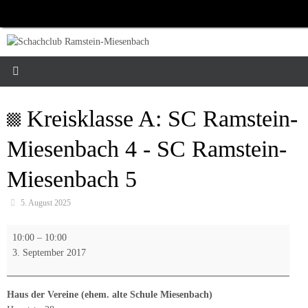
Zum
Inhalt
springen
Kreisklasse A: SC Ramstein-
Miesenbach 4 - SC Ramstein-
Miesenbach 5
5. August 2025
Kreisklasse
10:00
–
10:00
A:
3. September 2017
SC
Ramstein-
Miesenbach
Haus der Vereine (ehem. alte Schule Miesenbach)
4