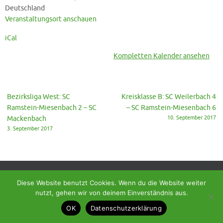
Deutschland
Veranstaltungsort anschauen
iCal
Kompletten Kalender ansehen
Bezirksliga West: SC
Kreisklasse B: SC Weilerbach 4
Ramstein-Miesenbach 2 – SC
– SC Ramstein-Miesenbach 6
Mackenbach
10. September 2017
3. September 2017
Diese Website benutzt Cookies. Wenn du die Website weiter
nutzt, gehen wir von deinem Einverständnis aus.
© 2018 - Homepage des SC Ramstein-Miesenbach
OK
Datenschutzerklärung
Präsentiert von
Tempera
&
WordPress.