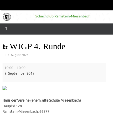
Zum
Inhalt
springen
WJGP 4. Runde
5. August 2025
WJGP
10:00
–
10:00
4.
9. September 2017
Runde
Haus der Vereine (ehem. alte Schule Miesenbach)
Hauptstr. 28
Ramstein-Miesenbach
,
66877