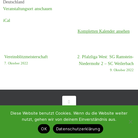
Deutschland
Veranstaltungsort anschauen
iCal
Kompletten Kalender ansehen
Vereinsblitzmeisterschaft
2. Pfalzliga West: SG Ramstein-
7. Oktober 2022
Niedermohr 2 – SC Weilerbach
9. Oktober 2022
© 2018 - Homepage des SC Ramstein-Miesenbach
Diese Website benutzt Cookies. Wenn du die Website weiter
nutzt, gehen wir von deinem Einverständnis aus.
Präsentiert von
Tempera
&
WordPress.
OK
Datenschutzerklärung