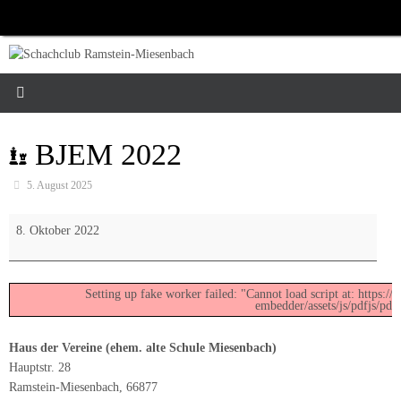
Zum
Inhalt
springen
BJEM 2022
5. August 2025
BJEM
8. Oktober 2022
2022
Setting up fake worker failed: "Cannot load script at: https:/
embedder/assets/js/pdfjs/pdf
Haus der Vereine (ehem. alte Schule Miesenbach)
Hauptstr. 28
Ramstein-Miesenbach
,
66877