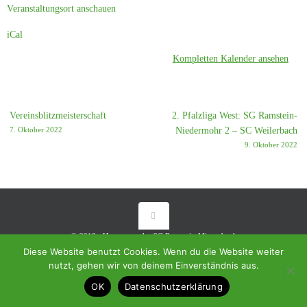
Veranstaltungsort anschauen
iCal
Kompletten Kalender ansehen
Vereinsblitzmeisterschaft
2. Pfalzliga West: SG Ramstein-
7. Oktober 2022
Niedermohr 2 – SC Weilerbach
9. Oktober 2022
© 2018 - Homepage des SC Ramstein-Miesenbach
Diese Website benutzt Cookies. Wenn du die Website weiter
Präsentiert von
Tempera
&
WordPress.
nutzt, gehen wir von deinem Einverständnis aus.
OK
Datenschutzerklärung