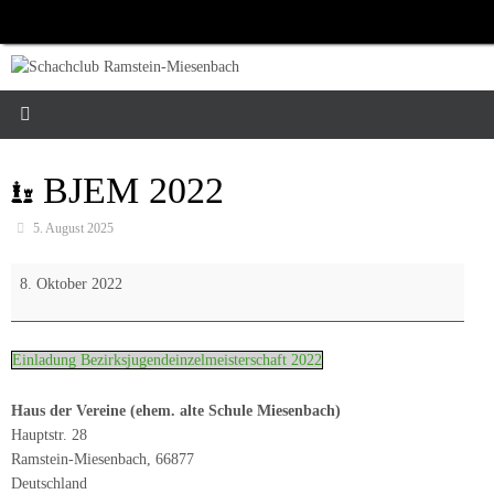
Zum
Inhalt
springen
BJEM 2022
5. August 2025
BJEM
8. Oktober 2022
2022
Einladung Bezirksjugendeinzelmeisterschaft 2022
Haus der Vereine (ehem. alte Schule Miesenbach)
Hauptstr. 28
Ramstein-Miesenbach
,
66877
Deutschland