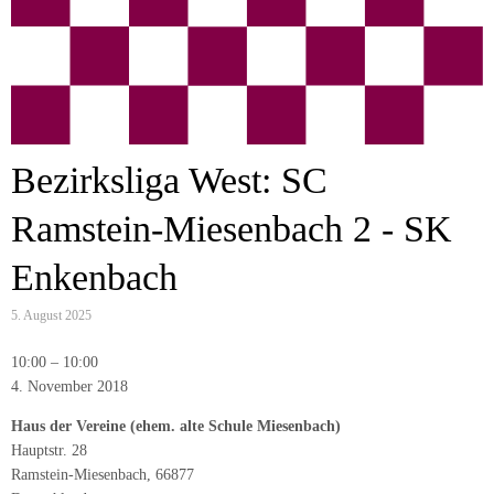
Bezirksliga West: SC
Ramstein-Miesenbach 2 - SK
Enkenbach
5. August 2025
Bezirksliga
10:00
–
10:00
West:
4. November 2018
SC
Haus der Vereine (ehem. alte Schule Miesenbach)
Ramstein-
Hauptstr. 28
Miesenbach
Ramstein-Miesenbach
,
66877
2