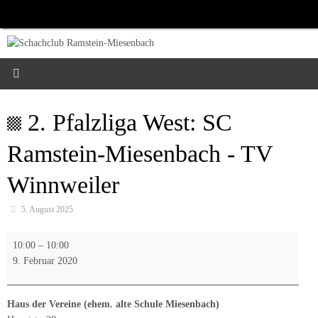
Zum
Inhalt
springen
2. Pfalzliga West: SC
Ramstein-Miesenbach - TV
Winnweiler
5. August 2025
2.
10:00
–
10:00
Pfalzliga
9. Februar 2020
West:
SC
Ramstein-
Haus der Vereine (ehem. alte Schule Miesenbach)
Miesenbach