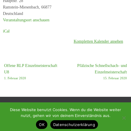
Hauptstr. 28
-
Ramstein-Miesenbach
,
66877
TV
Deutschland
Winnweiler
Veranstaltungsort anschauen
iCal
Kompletten Kalender ansehen
Offene RLP Einzelmeisterschaft
Pfälzische Schnellschach- und
U8
Einzelmeisterschaft
1. Februar 2020
15. Februar 2020
Diese Website benutzt Cookies. Wenn du die Website weiter
nutzt, gehen wir von deinem Einverständnis aus.
© 2018 - Homepage des SC Ramstein-Miesenbach
OK
Datenschutzerklärung
Präsentiert von
Tempera
&
WordPress.