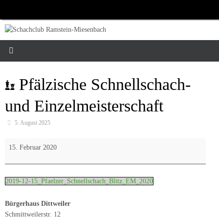
Zum
Inhalt
springen
Pfälzische Schnellschach-
und Einzelmeisterschaft
5. August 2025
Pfälzische
15. Februar 2020
Schnellschach-
und
Einzelmeisterschaft
2019-12-15_Pfaelzer_Schnellschach_Blitz_EM_2020
Bürgerhaus Dittweiler
Schmittweilerstr. 12