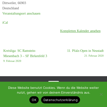
Dittweiler
,
66903
Deutschland
Veranstaltungsort anschauen
iCal
Kompletten Kalender ansehen
Kreisliga: SC Ramstein-
11. Pfalz-Open in Neustadt
Miesenbach 3 – SF Birkenfeld 3
21. Februar 2020
9. Februar 2020
Diese Website benutzt Cookies. Wenn du die Website weiter
nutzt, gehen wir von deinem Einverständnis aus.
© 2018 - Homepage des SC Ramstein-Miesenbach
OK
Datenschutzerklärung
Präsentiert von
Tempera
&
WordPress.