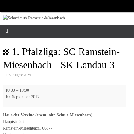
Zum
Inhalt
springen
1. Pfalzliga: SC Ramstein-
Miesenbach - SK Landau 3
5. August 2025
1.
10:00
–
10:00
Pfalzliga:
10. September 2017
SC
Ramstein-
Miesenbach
Haus der Vereine (ehem. alte Schule Miesenbach)
-
Hauptstr. 28
SK
Ramstein-Miesenbach
,
66877
Landau