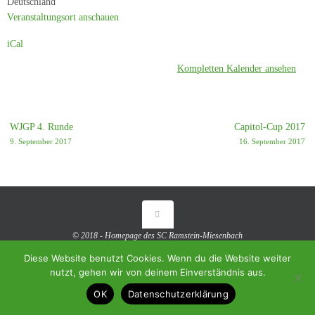
Deutschland
3
Veranstaltungsort anschauen
iCal
Kompletten Kalender ansehen
WJGP 4. Runde
Capitol-Cup 2017
9. September 2017
16. September 2017
© 2018 - Homepage des SC Ramstein-Miesenbach
Diese Website benutzt Cookies. Wenn du die Website weiter
Präsentiert von
Tempera
&
WordPress.
nutzt, gehen wir von deinem Einverständnis aus.
OK
Datenschutzerklärung