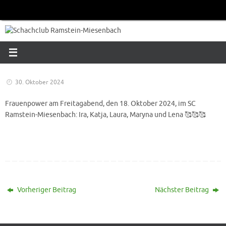
Zum
Inhalt
springen
30. Oktober 2024
Frauenpower am Freitagabend, den 18. Oktober 2024, im SC
Ramstein-Miesenbach: Ira, Katja, Laura, Maryna und Lena 🥰🥰🥰
Vorheriger Beitrag
Nächster Beitrag