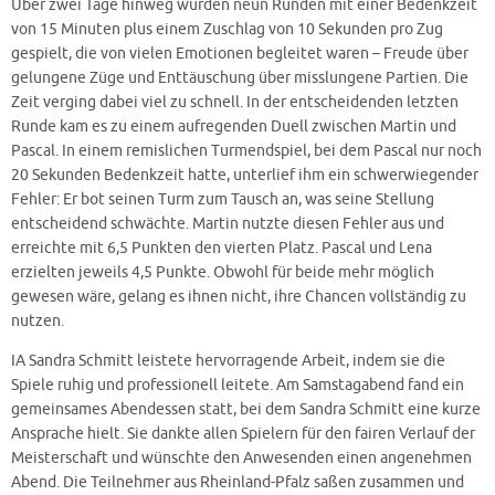
Über zwei Tage hinweg wurden neun
Runden mit einer Bedenkzeit
von 15 Minuten plus einem Zuschlag von 10 Sekunden pro Zug
gespielt, die von vielen Emotionen begleitet waren – Freude über
gelungene Züge und Enttäuschung über misslungene Partien. Die
Zeit verging dabei viel zu schnell. In der entscheidenden letzten
Runde kam es zu einem aufregenden Duell zwischen Martin und
Pascal. In einem remislichen Turmendspiel, bei dem Pascal nur noch
20 Sekunden Bedenkzeit hatte, unterlief ihm ein schwerwiegender
Fehler: Er bot seinen Turm zum Tausch an, was seine Stellung
entscheidend schwächte. Martin nutzte diesen Fehler aus und
erreichte mit 6,5 Punkten den vierten Platz. Pascal und Lena
erzielten jeweils 4,5 Punkte. Obwohl für beide mehr möglich
gewesen wäre, gelang es ihnen nicht, ihre Chancen vollständig zu
nutzen.
IA Sandra Schmitt leistete hervorragende Arbeit, indem sie die
Spiele ruhig und professionell leitete. Am Samstagabend fand ein
gemeinsames Abendessen statt, bei dem Sandra Schmitt eine kurze
Ansprache hielt. Sie dankte allen Spielern für den fairen Verlauf der
Meisterschaft und wünschte den Anwesenden einen angenehmen
Abend. Die Teilnehmer aus Rheinland-Pfalz saßen zusammen und