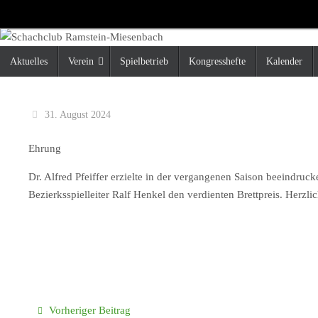
Zum
Inhalt
springen
Zum
Aktuelles
Verein
Spielbetrieb
Kongresshefte
Kalender
Inhalt
springen
31. August 2024
Ehrung
Dr. Alfred Pfeiffer erzielte in der vergangenen Saison beeindruc
Bezierksspielleiter Ralf Henkel den verdienten Brettpreis. Herz
Vorheriger Beitrag