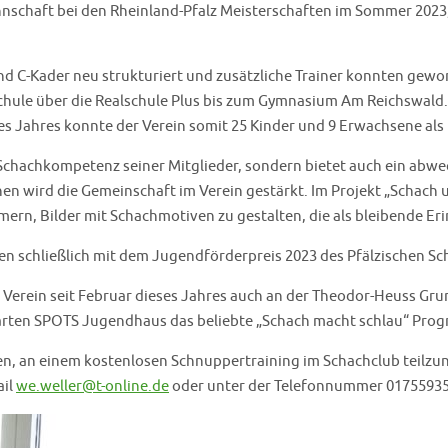
nschaft bei den Rheinland-Pfalz Meisterschaften im Sommer 2023, 
nd C-Kader neu strukturiert und zusätzliche Trainer konnten gew
ule über die Realschule Plus bis zum Gymnasium Am Reichswald. Z
des Jahres konnte der Verein somit 25 Kinder und 9 Erwachsene al
 Schachkompetenz seiner Mitglieder, sondern bietet auch ein ab
n wird die Gemeinschaft im Verein gestärkt. Im Projekt „Schach u
ehmern, Bilder mit Schachmotiven zu gestalten, die als bleibend
n schließlich mit dem Jugendförderpreis 2023 des Pfälzischen S
Verein seit Februar dieses Jahres auch an der Theodor-Heuss Gru
barten SPOTS Jugendhaus das beliebte „Schach macht schlau“ Prog
aden, an einem kostenlosen Schnuppertraining im Schachclub tei
ail
we.weller@t-online.de
oder unter der Telefonnummer 01755935