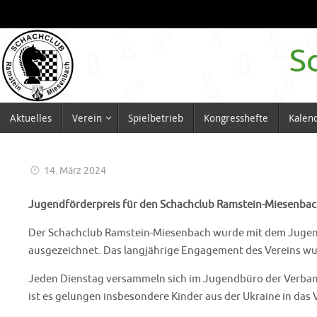
Zum
Inhalt
springen
Zum
Aktuelles
Verein
Spielbetrieb
Kongresshefte
Kalen
Inhalt
springen
14. März 2024
Jugendförderpreis für den Schachclub Ramstein-Miesenba
Der Schachclub Ramstein-Miesenbach wurde mit dem Jugendf
ausgezeichnet. Das langjährige Engagement des Vereins wu
Jeden Dienstag versammeln sich im Jugendbüro der Verband
ist es gelungen insbesondere Kinder aus der Ukraine in das