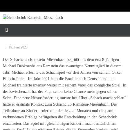
Zum
Inhalt
springen
19. Juni 2023
Der Schachclub Ramstein-Miesenbach begrüßt mit dem erst 8-jährigen
Michael Dabkowski aus Ramstein das zwanzigste Neumitglied in diesem
Jahr. Michael erlernte das Schachspiel vor drei Jahren von seinem Onkel
Filip in Polen. Im Jahr 2021 kam die Familie nach Deutschland und
Michael trainierte intensiv weiter mit seinem Vater das königliche Spiel. In
der Zwischenzeit hat der Papa schon keine Chance mehr gegen seinen
Sohn. Eine neue Herausforderung musste her. Über „Schach macht schlau“
hatte er erstmals Kontakt zum Schachclub Ramstein-Miesenbach. Die
Teilnahme an Kinderturnieren in den letzten Monaten und die damit
verbundenen Erfolge beflügelten die Entscheidung in den Schachclub
einzutreten. Das Spiel mit gleichaltrigen Kindern macht natürlich am
meisten Spaß. In der nächsten Saison, die im September beginnt, wird