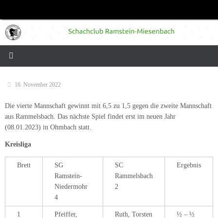
Zum
Inhalt
springen
16. November 2022
Die vierte Mannschaft gewinnt mit 6,5 zu 1,5 gegen die zweite Mannschaft
aus Rammelsbach. Das nächste Spiel findet erst im neuen Jahr
(08.01.2023) in Ohmbach statt.
Kreisliga
Brett
SG
SC
Ergebnis
Ramstein-
Rammelsbach
Niedermohr
2
4
1
Pfeiffer,
Ruth, Torsten
½ – ½