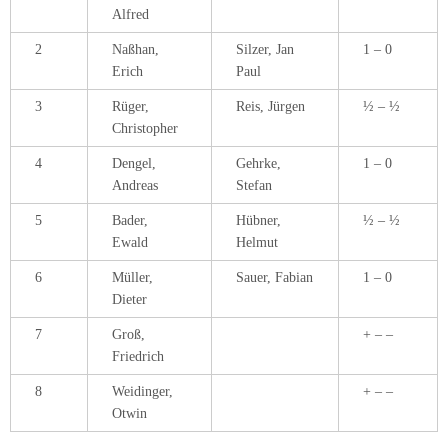
Alfred
2
Naßhan,
Silzer, Jan
1 – 0
Erich
Paul
3
Rüger,
Reis, Jürgen
½ – ½
Christopher
4
Dengel,
Gehrke,
1 – 0
Andreas
Stefan
5
Bader,
Hübner,
½ – ½
Ewald
Helmut
6
Müller,
Sauer, Fabian
1 – 0
Dieter
7
Groß,
+ – –
Friedrich
8
Weidinger,
+ – –
Otwin