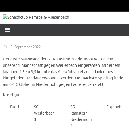
Zum
Inhalt
springen
19. September 2022
Der erste Saisonsieg der SG Ramstein-Niedermohr wurde von
unserer 4. Mannschaft gegen Weilerbach eingefahren. Mit einem
knappen 4,5 zu 3,5 konnte das Auswärtsspiel auch dank eines
klingelnden Handys gewonnen werden. Der nächste Spieltag findet
am 02. Oktober in Niedermohr gegen Lauterecken statt.
Kreisliga
Brett
SC
SG
Ergebnis
Weilerbach
Ramstein-
3
Niedermohr
4