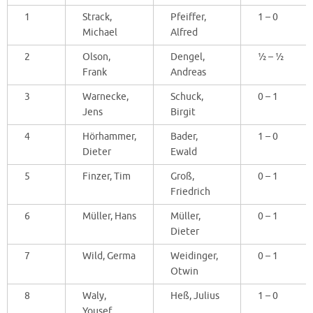
1
Strack,
Pfeiffer,
1 – 0
Michael
Alfred
2
Olson,
Dengel,
½ – ½
Frank
Andreas
3
Warnecke,
Schuck,
0 – 1
Jens
Birgit
4
Hörhammer,
Bader,
1 – 0
Dieter
Ewald
5
Finzer, Tim
Groß,
0 – 1
Friedrich
6
Müller, Hans
Müller,
0 – 1
Dieter
7
Wild, Germa
Weidinger,
0 – 1
Otwin
8
Waly,
Heß, Julius
1 – 0
Yousef