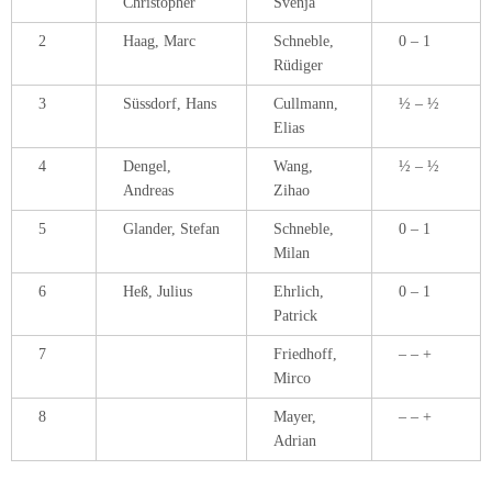
Christopher
Svenja
2
Haag, Marc
Schneble,
0 – 1
Rüdiger
3
Süssdorf, Hans
Cullmann,
½ – ½
Elias
4
Dengel,
Wang,
½ – ½
Andreas
Zihao
5
Glander, Stefan
Schneble,
0 – 1
Milan
6
Heß, Julius
Ehrlich,
0 – 1
Patrick
7
Friedhoff,
– – +
Mirco
8
Mayer,
– – +
Adrian