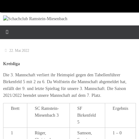
Zum
Inhalt
springen
22. Mai 2022
Kreisliga
Die 3. Mannschaft verliert ihr Heimspiel gegen den Tabellenführer
Birkenfeld 5 mit 2 zu 6. Da Wolfstein die Mannschaft abgemeldet hat,
enfällt der 9. und letzte Spieltag für unsere 3. Mannschaft. Die Saison
2021/2022 beendet unsere Mannschaft auf dem 7. Platz.
Brett
SC Ramstein-
SF
Ergebnis
Miesenbach 3
Birkenfeld
5
1
Rüger,
Samson,
1 – 0