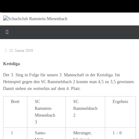
Zum
Inhalt
springen
21. Januar 2019
Kreisliga
Der 3. Sieg in Folge für unsere 3. Mannschaft in der Kreisliga. Im
Heimspiel gegen den SC Rammelsbach 2 konnte man 4,5 zu 3,5 gewinnen.
Damit stehen sie weiterhin auf dem 4. Platz.
Brett
SC
SC
Ergebnis
Ramstein-
Rammelsbach
Miesenbach
2
3
1
Santo-
Mersinger,
1 – 0