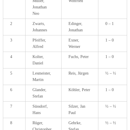
Müller,
Winfried
Jonathan
Neo
2
Zwarts,
Edinger,
0 – 1
Johannes
Jonathan
3
Pfeiffer,
Exner,
1 – 0
Alfred
Werner
4
Kolter,
Fuchs, Peter
1 – 0
Daniel
5
Lesmeister,
Reis, Jürgen
½ – ½
Martin
6
Glander,
Köhler, Peter
1 – 0
Stefan
7
Süssdorf,
Silzer, Jan
½ – ½
Hans
Paul
8
Rüger,
Gehrke,
½ – ½
Christopher
Stefan