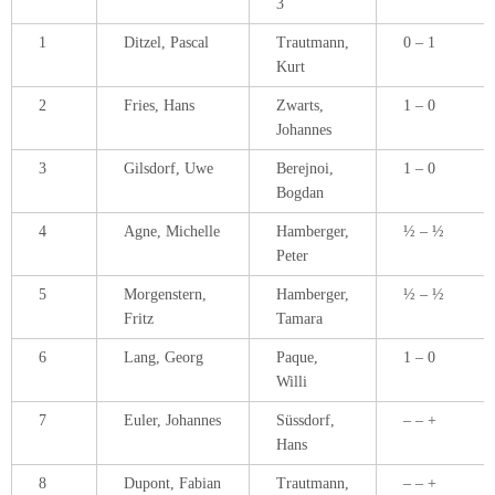
3
1
Ditzel, Pascal
Trautmann,
0 – 1
Kurt
2
Fries, Hans
Zwarts,
1 – 0
Johannes
3
Gilsdorf, Uwe
Berejnoi,
1 – 0
Bogdan
4
Agne, Michelle
Hamberger,
½ – ½
Peter
5
Morgenstern,
Hamberger,
½ – ½
Fritz
Tamara
6
Lang, Georg
Paque,
1 – 0
Willi
7
Euler, Johannes
Süssdorf,
– – +
Hans
8
Dupont, Fabian
Trautmann,
– – +