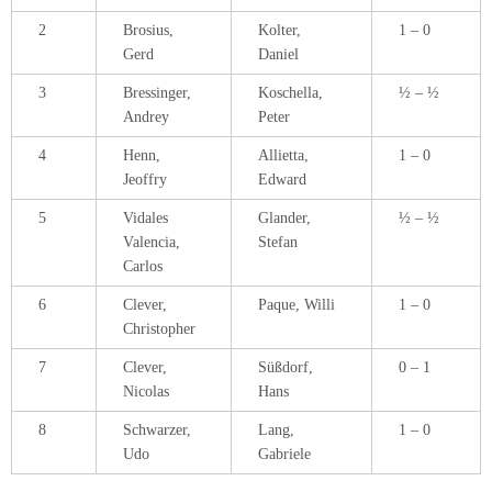
2
Brosius,
Kolter,
1 – 0
Gerd
Daniel
3
Bressinger,
Koschella,
½ – ½
Andrey
Peter
4
Henn,
Allietta,
1 – 0
Jeoffry
Edward
5
Vidales
Glander,
½ – ½
Valencia,
Stefan
Carlos
6
Clever,
Paque, Willi
1 – 0
Christopher
7
Clever,
Süßdorf,
0 – 1
Nicolas
Hans
8
Schwarzer,
Lang,
1 – 0
Udo
Gabriele