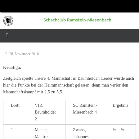
Zum
Inhalt
springen
28. November 2016
Kreisliga:
Zeitgleich spielte unsere 4. Mannschaft in Baumholder. Leider wurde auch
hier die Punkte bei der Heimmannschaft gelassen, denn man verlor den
Mannschaftskampf mit 2,5 zu 5,5.
Brett
VfR.
SC Ramstein-
Ergebnis
Baumholder
Miesenbach 4
2
1
Menne,
Zwarts,
½ – ½
Manfred
Johannes