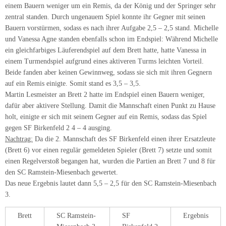
einem Bauern weniger um ein Remis, da der König und der Springer sehr
zentral standen. Durch ungenauem Spiel konnte ihr Gegner mit seinen
Bauern vorstürmen, sodass es nach ihrer Aufgabe 2,5 – 2,5 stand. Michelle
und Vanessa Agne standen ebenfalls schon im Endspiel: Während Michelle
ein gleichfarbiges Läuferendspiel auf dem Brett hatte, hatte Vanessa in
einem Turmendspiel aufgrund eines aktiveren Turms leichten Vorteil.
Beide fanden aber keinen Gewinnweg, sodass sie sich mit ihren Gegnern
auf ein Remis einigte. Somit stand es 3,5 – 3,5.
Martin Lesmeister an Brett 2 hatte im Endspiel einen Bauern weniger,
dafür aber aktivere Stellung. Damit die Mannschaft einen Punkt zu Hause
holt, einigte er sich mit seinem Gegner auf ein Remis, sodass das Spiel
gegen SF Birkenfeld 2 4 – 4 ausging.
Nachtrag:
Da die 2. Mannschaft des SF Birkenfeld einen ihrer Ersatzleute
(Brett 6) vor einen regulär gemeldeten Spieler (Brett 7) setzte und somit
einen Regelverstoß begangen hat, wurden die Partien an Brett 7 und 8 für
den SC Ramstein-Miesenbach gewertet.
Das neue Ergebnis lautet dann 5,5 – 2,5 für den SC Ramstein-Miesenbach
3.
Brett
SC Ramstein-
SF
Ergebnis