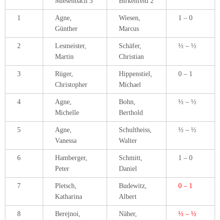
Miesenbach 3
Birkenfeld 2
1
Agne,
Wiesen,
1 – 0
Günther
Marcus
2
Lesmeister,
Schäfer,
½ – ½
Martin
Christian
3
Rüger,
Hippenstiel,
0 – 1
Christopher
Michael
4
Agne,
Bohn,
½ – ½
Michelle
Berthold
5
Agne,
Schultheiss,
½ – ½
Vanessa
Walter
6
Hamberger,
Schmitt,
1 – 0
Peter
Daniel
7
Pletsch,
Budewitz,
0 – 1
Katharina
Albert
8
Berejnoi,
Näher,
½ – ½