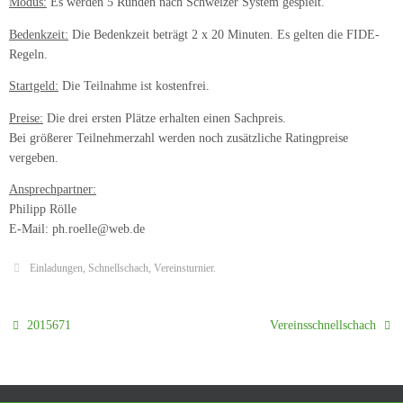
Modus:
Es werden 5 Runden nach Schweizer System gespielt.
Bedenkzeit:
Die Bedenkzeit beträgt 2 x 20 Minuten. Es gelten die FIDE-
Regeln.
Startgeld:
Die Teilnahme ist kostenfrei.
Preise:
Die drei ersten Plätze erhalten einen Sachpreis.
Bei größerer Teilnehmerzahl werden noch zusätzliche Ratingpreise
vergeben.
Ansprechpartner:
Philipp Rölle
E-Mail: ph.roelle@web.de
Einladungen
,
Schnellschach
,
Vereinsturnier
.
2015671
Vereinsschnellschach