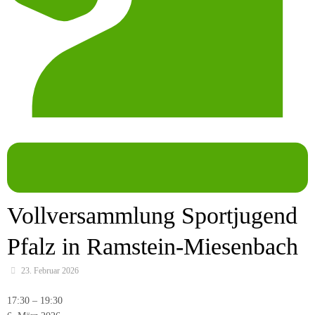
Vollversammlung Sportjugend
Pfalz in Ramstein-Miesenbach
23. Februar 2026
Vollversammlung
17:30
–
19:30