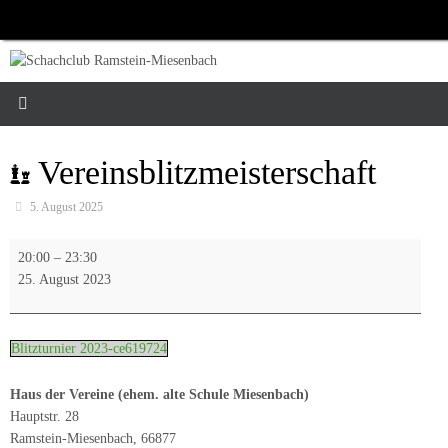
Zum
Inhalt
springen
Vereinsblitzmeisterschaft
5. August 2025
Vereinsblitzmeisterschaft
20:00
–
23:30
25. August 2023
Blitzturnier 2023-ce619724
Haus der Vereine (ehem. alte Schule Miesenbach)
Hauptstr. 28
Ramstein-Miesenbach
,
66877